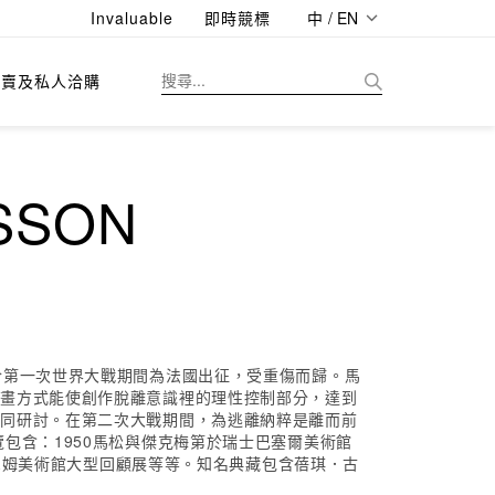
Invaluable
即時競標
中 / EN
拍賣及私人洽購
SSON
於第一次世界大戰期間為法國出征，受重傷而歸。馬
繪畫方式能使創作脫離意識裡的理性控制部分，達到
一同研討。在第二次大戰期間，為逃離納粹是離而前
包含：1950馬松與傑克梅第於瑞士巴塞爾美術館
於尼姆美術館大型回顧展等等。知名典藏包含蓓琪．古