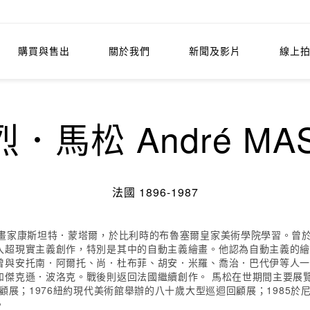
購買與售出
關於我們
新聞及影片
線上
．馬松 André MA
法國 1896-1987
時畫家康斯坦特．蒙塔爾，於比利時的布魯塞爾皇家美術學院學習。曾
入超現實主義創作，特別是其中的自動主義繪畫。他認為自動主義的
曾與安托南．阿爾托、尚．杜布菲、胡安．米羅、喬治．巴代伊等人
傑克遜．波洛克。戰後則返回法國繼續創作。 馬松在世期間主要展覽
回顧展；1976紐約現代美術館舉辦的八十歲大型巡迴回顧展；1985
。