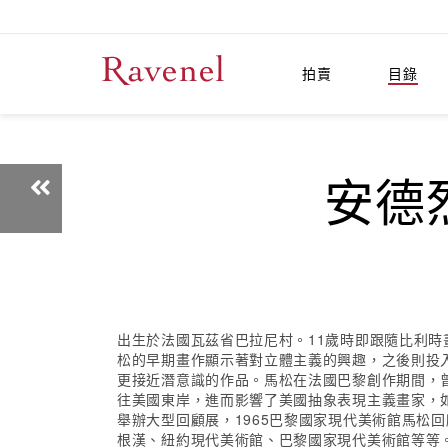
拍賣
目錄
安德烈
出生於法國瓦茲省巴拉尼村。11歲時即跟隨比利
松的早期畫作顯示著對立體主義的興趣，之後則投
更接近潛意識的作品。馬松在法國巴黎創作期間，
往美國東岸，進而影響了美國抽象表現主義畫家，如
舉辦大型回顧展，1965巴黎國家現代美術館馬松
根漢、紐約現代美術館、巴黎國家現代美術館等等