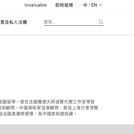
Invaluable
即時競標
中 / EN
拍賣及私人洽購
去法國留學，曾在法國雕塑大師波爾代爾工作室學習
藝術顧問。中國美術家協會顧問，美協上海分會常務
屆全國美展榮譽獎，為中國美術館收藏。