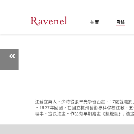
拍賣
目錄
江蘇宜興人。少時從張聿光學習西畫。17歲就職於
。1927年回國，在國立杭州藝術專科學校任教。
理事。擅長油畫。作品有早期繪畫《凱旋圖》; 