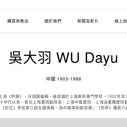
購買與售出
關於我們
新聞及影片
線上
吳大羽 WU Dayu
中國 1903-1988
上海《申報》，任插圖編輯，後就讀於上海美術專門學校。1922年
五十年代以來，曾任上海畫院副院長，上海中國畫院、上海油畫雕塑院
油畫《紅花》參加第三屆全國美展，為中國美術館收藏；《色草》獲第六