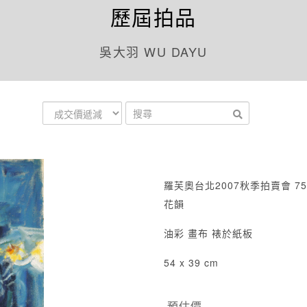
歷屆拍品
吳大羽 WU DAYU
羅芙奧台北2007秋季拍賣會 75
花韻
油彩 畫布 裱於紙板
54 x 39 cm
預估價