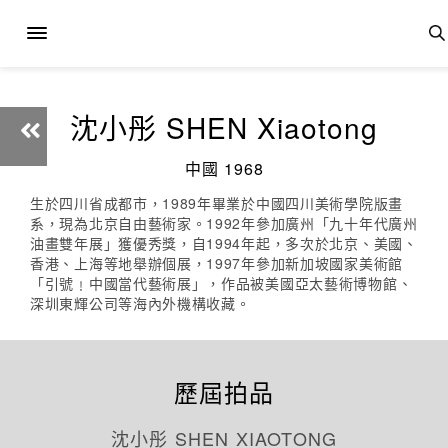
沈小彤 SHEN Xiaotong
中國 1968
生於四川省成都市，1989年畢業於中國四川美術學院版畫
系，現為北京自由藝術家。1992年參加廣州「九十年代廣州
油畫雙年展」獲優秀獎，自1994年起，多次於北京、美國、
香港、上海等地舉辦個展，1997年參加新加坡國家美術館
「引號﹗中國當代藝術展」，作品被美國亞太藝術博物館、
深圳東輝公司等海內外機構收藏。
歷屆拍品
沈小彤 SHEN XIAOTONG