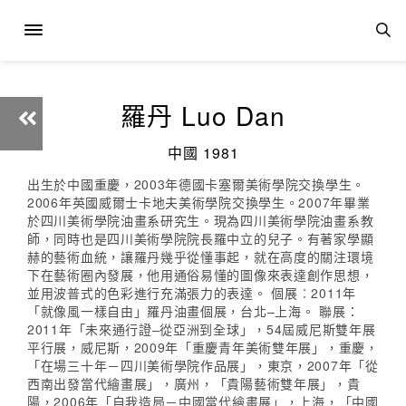
羅丹 Luo Dan
中國 1981
出生於中國重慶，2003年德國卡塞爾美術學院交換學生。
2006年英國威爾士卡地夫美術學院交換學生。2007年畢業
於四川美術學院油畫系研究生。現為四川美術學院油畫系教
師，同時也是四川美術學院院長羅中立的兒子。有著家學顯
赫的藝術血統，讓羅丹幾乎從懂事起，就在高度的關注環境
下在藝術圈內發展，他用通俗易懂的圖像來表達創作思想，
並用波普式的色彩進行充滿張力的表達。 個展︰2011年
「就像風一樣自由」羅丹油畫個展，台北–上海。 聯展：
2011年「未來通行證–從亞洲到全球」，54屆威尼斯雙年展
平行展，威尼斯，2009年「重慶青年美術雙年展」，重慶，
「在場三十年－四川美術學院作品展」，東京，2007年「從
西南出發當代繪畫展」，廣州，「貴陽藝術雙年展」，貴
陽，2006年「自我造局－中國當代繪畫展」，上海，「中國