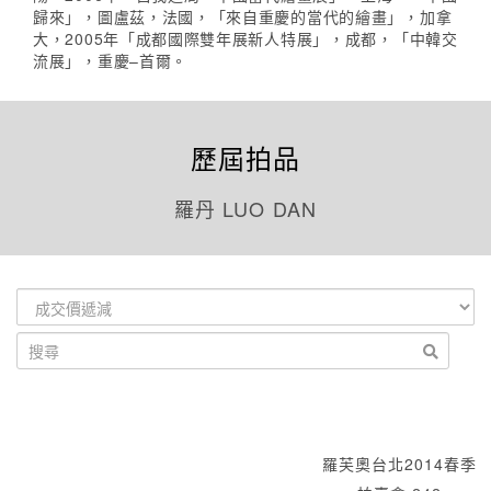
歸來」，圖盧茲，法國，「來自重慶的當代的繪畫」，加拿
大，2005年「成都國際雙年展新人特展」，成都，「中韓交
流展」，重慶–首爾。
歷屆拍品
羅丹 LUO DAN
羅芙奧台北2014春季