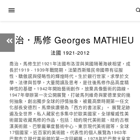
喬治．馬修 Georges MATHIEU
法國 1921-2012
喬治‧馬修生於1921年法國布洛涅與英國隔著海峽相望，成
長於1919 - 1939年戰間期，法蘭西斯殖民帝國帶有征服
性、驕傲感與侵略性的輝煌時代。生於銀行世家，求學於文
學、法律與哲學，大量閱讀及思考，是往後馬修作品高度精
神性的基礎。1942年開始藝術創作，放棄具像藝術的路線。
1947年舉辦第一次公開展覽，打破馬列維奇與蒙德里安的幾
何抽象，創出獨步全球的抒情抽象，被戴高樂時期第一任文
化部長安德烈‧馬樂侯讚譽為「西方的書法家」。 展覽足跡
遍及全世界，私人藏家也多集中於歐美國家，全球權威性美
術館皆收藏馬修的作品，包括：紐約現代美術館、紐約古根
漢美術館、巴黎龐畢度藝術中心、東京現代美術館等，全球
17個國家，近百家的美術館。代表性的個人展覽為1963年
巴黎市立現代美術館的第一次回顧展，1978年於巴黎大皇宮