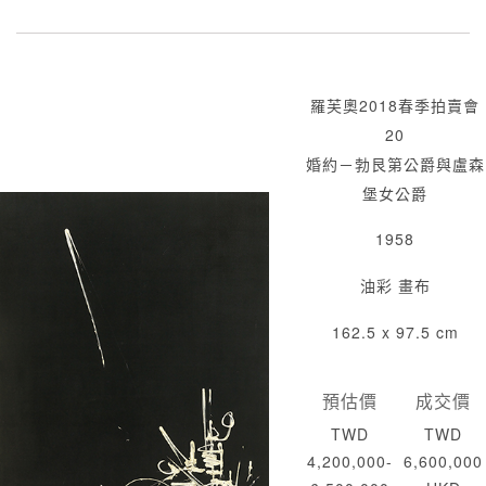
羅芙奧2018春季拍賣會
20
婚約－勃艮第公爵與盧森
堡女公爵
1958
油彩 畫布
162.5 x 97.5 cm
預估價
成交價
TWD
TWD
4,200,000-
6,600,000