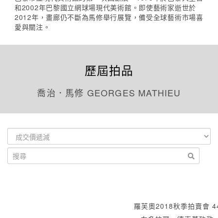
和2002年巴黎國立網球場現代美術館。即使藝術家逝世於
2012年，畫廊仍不斷為馬修舉行展覽，備受全球藝術市場喜
愛與關注。
歷屆拍品
喬治．馬修 GEORGES MATHIEU
羅芙奧2018秋季拍賣會 4