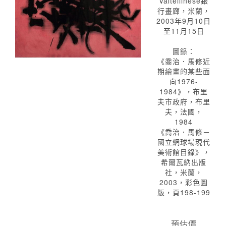
Valtellinese銀
行畫廊，米蘭，
2003年9月10日
至11月15日
圖錄：
《喬治．馬修近
期繪畫的某些面
向1976-
1984》，布里
夫市政府，布里
夫，法國，
1984
《喬治．馬修－
國立網球場現代
美術館目錄》，
希爾瓦納出版
社，米蘭，
2003，彩色圖
版，頁198-199
預估價