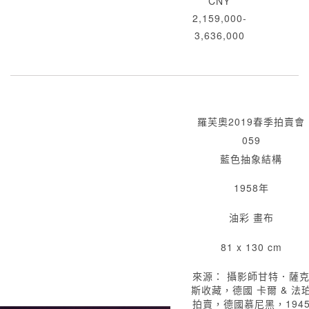
CNY
2,159,000-
3,636,000
羅芙奧2019春季拍賣會
059
藍色抽象結構
1958年
油彩 畫布
81 x 130 cm
來源： 攝影師甘特．薩
斯收藏，德國 卡爾 & 法
拍賣，德國慕尼黑，194