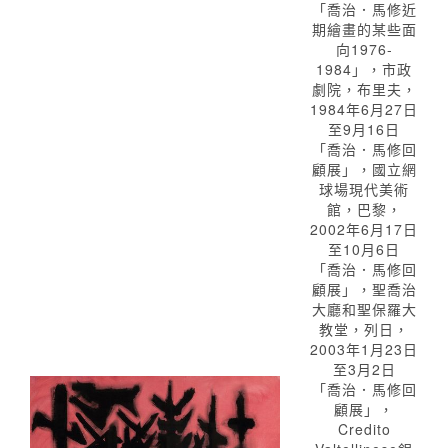
「喬治．馬修近
期繪畫的某些面
向1976-
1984」，市政
劇院，布里夫，
1984年6月27日
至9月16日
「喬治．馬修回
顧展」，國立網
球場現代美術
館，巴黎，
2002年6月17日
至10月6日
「喬治．馬修回
顧展」，聖喬治
大廳和聖保羅大
教堂，列日，
2003年1月23日
至3月2日
「喬治．馬修回
顧展」，
Credito