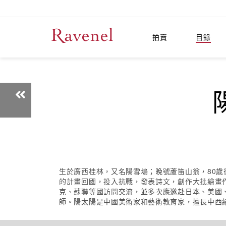
拍賣
目錄
生於廣西桂林，又名陽雪塢；晚號蘆笛山翁，80歲後
的計畫回國，投入抗戰，發表詩文，創作大批繪畫作
克、蘇聯等國訪問交流，並多次應邀赴日本、美國、
師。陽太陽是中國美術家和藝術教育家，擅長中西