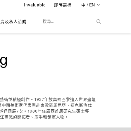
Invaluable
即時競標
中 / EN
拍賣及私人洽購
g
藝術並積極創作。1937年放棄去巴黎進入世界畫壇
率中國美術家代表團赴東歐羅馬尼亞、捷克斯洛伐
迴個展7次。1980年任廣西首屆研究生碩士導
灕江畫派的開拓者、旗手和領軍人物。