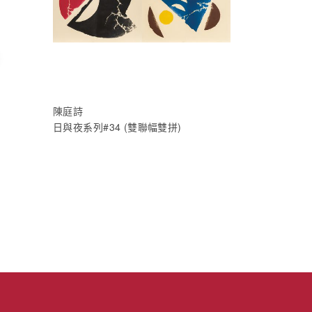
陳庭詩
日與夜系列#34 (雙聯幅雙拼)