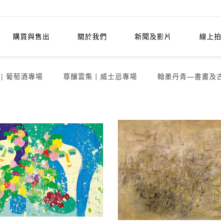
購買與售出
關於我們
新聞及影片
線上
| 葡萄酒專場
尊釀雲集 | 威士忌專場
翰墨丹青—書畫及