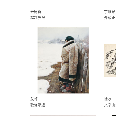
朱德群
丁雄泉
超越界限
外頭正
艾軒
徐冰
歌聲漸遠
文字山