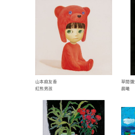
山本麻友香
草間彌
紅熊男孩
晨曦