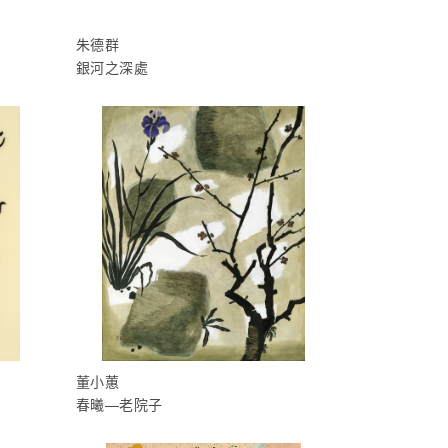
朱德群
銀河之深處
董小蕙
春曦—老院子