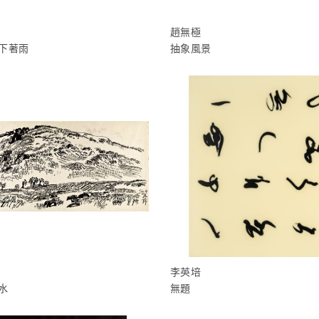
趙無極
下著雨
抽象風景
李英培
水
無題