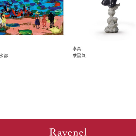
李真
水都
乘雲氣