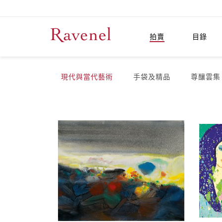
拍賣
目錄
現代與當代藝術
手袋及精品
尊釀雲集 