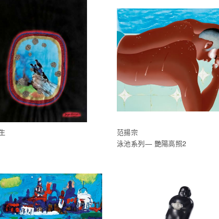
生
范揚宗
泳池系列— 艷陽高照2