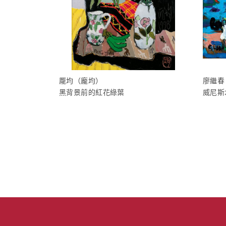
龎均（龐均）
廖繼春
黑背景前的紅花綠葉
威尼斯