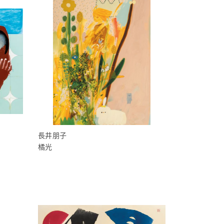
長井朋子
橘光