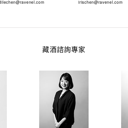
dilechen@ravenel.com
irischen@ravenel.com
藏酒諮詢專家