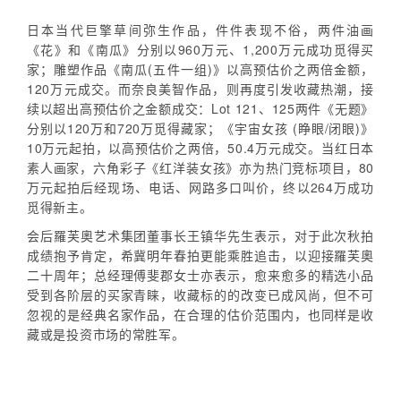
日本当代巨擎草间弥生作品，件件表现不俗，两件油画
《花》和《南瓜》分别以960万元、1,200万元成功觅得买
家；雕塑作品《南瓜(五件一组)》以高预估价之两倍金额，
120万元成交。而奈良美智作品，则再度引发收藏热潮，接
续以超出高预估价之金额成交：Lot 121、125两件《无题》
分别以120万和720万觅得藏家；《宇宙女孩 (睁眼/闭眼)》
10万元起拍，以高预估价之两倍，50.4万元成交。当红日本
素人画家，六角彩子《红洋装女孩》亦为热门竞标项目，80
万元起拍后经现场、电话、网路多口叫价，终以264万成功
觅得新主。
会后羅芙奧艺术集团董事长王镇华先生表示，对于此次秋拍
成绩抱予肯定，希冀明年春拍更能乘胜追击，以迎接羅芙奧
二十周年；总经理傅斐郡女士亦表示，愈来愈多的精选小品
受到各阶层的买家青睐，收藏标的的改变已成风尚，但不可
忽视的是经典名家作品，在合理的估价范围内，也同样是收
藏或是投资市场的常胜军。