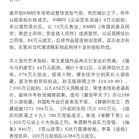
甫开拍KAWS专场带动整场竞标气氛，热烈喊价之下，件件
以超高标价格成交。 KAWS《云朵签名绘画》9万元起拍，
多口激烈竞价后，以 72万元售出；KAWS《帝国风暴兵同
伴；黑武士同伴；赏金猎人同伴》成绩斐然，以近高预估价
之四倍，84万元成交。后续作品接连拍出佳绩，显示此次秋
拍，买家对当代潮流精彩拍品抱持十足的投标热忱。
华人现代艺术指标，常玉素描作品再次引发出价热潮，《猫
与马的速写》44万元起拍，喊价十余口后，以高预估价之五
倍，276万元拍出，接续人物、裸女佳作分别高价入袋收
藏。是次秋拍领衔拍品，赵无极磅礴之作《24.09.99》，
7,000万元起拍，以8,656万元亮眼成交，荣登本场拍卖最高
价，敲响今年秋拍耀眼硕果。庞均《春到甲天下》亦以288
万入袋收藏。刘国松作品仍是表现不俗，《静静的屹立：西
藏组曲127》264万元、《升起的太阳 (E)》432万元、《组
织的距离之十九》780万亮丽成交。朱铭《单鞭下势》以
1,320万元站上十大拍品之列。朱德群作品实力坚强，《抽
象》840万、《苍山琼雪》528万圆满收槌。李真《追烛》
表现优异，220万元起拍后以384万元成交。