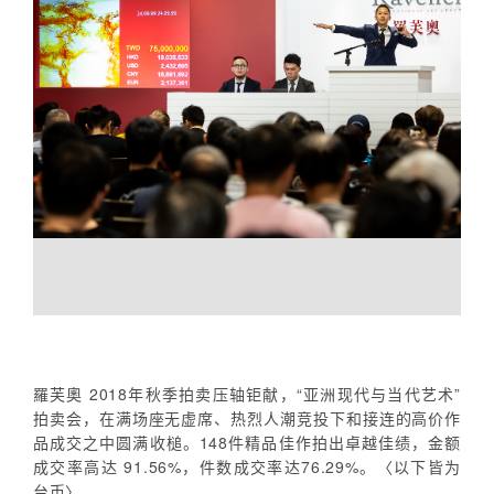
羅芙奧 2018年秋季拍卖压轴钜献，“亚洲现代与当代艺术”
拍卖会，在满场座无虚席、热烈人潮竞投下和接连的高价作
品成交之中圆满收槌。148件精品佳作拍出卓越佳绩，金额
成交率高达 91.56%，件数成交率达76.29%。〈以下皆为
台币〉