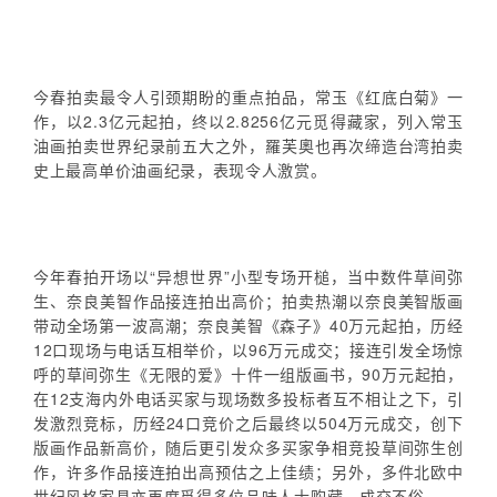
今春拍卖最令人引颈期盼的重点拍品，常玉《红底白菊》一
作，以2.3亿元起拍，终以2.8256亿元觅得藏家，列入常玉
油画拍卖世界纪录前五大之外，羅芙奧也再次缔造台湾拍卖
史上最高单价油画纪录，表现令人激赏。
今年春拍开场以“异想世界”小型专场开槌，当中数件草间弥
生、奈良美智作品接连拍出高价；拍卖热潮以奈良美智版画
带动全场第一波高潮；奈良美智《森子》40万元起拍，历经
12口现场与电话互相举价，以96万元成交；接连引发全场惊
呼的草间弥生《无限的爱》十件一组版画书，90万元起拍，
在12支海内外电话买家与现场数多投标者互不相让之下，引
发激烈竞标，历经24口竞价之后最终以504万元成交，创下
版画作品新高价，随后更引发众多买家争相竞投草间弥生创
作，许多作品接连拍出高预估之上佳绩；另外，多件北欧中
世纪风格家具亦再度觅得多位品味人士购藏，成交不俗。