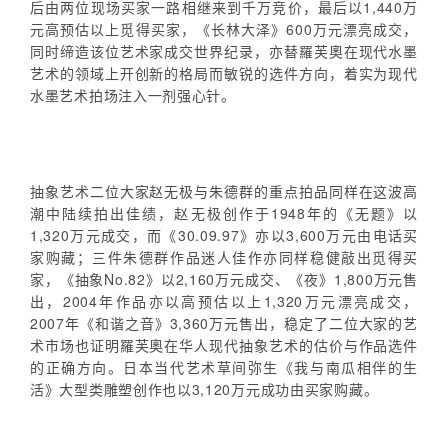
后由两位现场买家一路相继来到千万竞价，最后以1,440万
元高预估以上觅得买家，《长林大泽》600万元漂亮成交，
同时缔造该位艺术家成交世界纪录，亦替羅芙奧在现代水墨
艺术的领域上开创新的格局而敏锐的选件方向，着实为现代
水墨艺术拍场注入一剂强心针。
抽象艺术二位大家赵无极与朱德群的重点拍品同样在这波高
潮中陆续拍出佳绩，赵无极创作于1948年的《无题》以
1,320万元成交，而《30.09.97》亦以3,600万元由电话买
家购藏；三件朱德群作品迷人佳作亦同样稳健敲出觅得买
家，《抽象No.82》以2,160万元成交、《夜》1,800万元售
出，2004年作品亦以高预估以上1,320万元漂亮成交，
2007年《和谐之音》3,360万元售出，稳定了二位大家的艺
术市场也证明羅芙奧在华人现代抽象艺术的估价与作品选件
的正确方向。日本当代艺术草间弥生《我与南瓜相伴的生
活》大型类雕塑创作也以3,120万元成功由买家购藏。