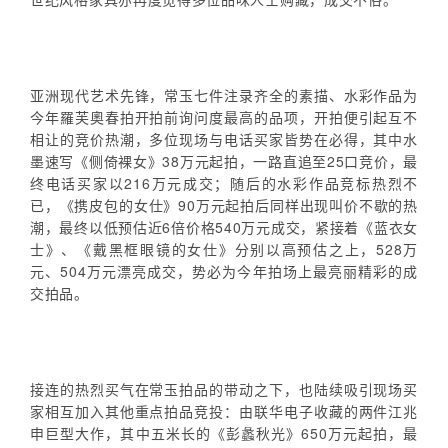
亚洲现代艺术先锋，常玉七件注录齐全的素描、水彩作品为
今年羅芙奧春拍开拍前询问度最高的品项，开拍便引起互不
相让的竞价热潮，多位现场与电话买家皆势在必得，其中水
墨速写《侧倚裸女》38万元起拍，一路直追至25口竞价，最
终电话买家以216万元成交；随后的水彩作品竞标热烈不
已，《携皮包的女仕》90万元起拍后同样出现叫价不歇的热
潮，最终以低预估近6倍价格540万元成交，紧接着《蓝衣女
士》、《戴黑框眼镜的女仕》分别以高预估之上，528万
元、504万元漂亮成交，势必为今年拍场上最亮丽精彩的成
交拍品。
接连的热烈买气在常玉拍品的带动之下，也陆续吸引现场买
家相互加入其他重点拍品竞投：由联华电子收藏的两件江兆
申巨型大作，其中五米长的《彭蠡秋光》650万元起拍，最