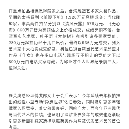
在重点拍品接连觅得藏家之后，台湾雕塑艺术家朱铭作品，
早期的太极系列《单鞭下势》1,320万元亮眼成交；当代雕
塑家，李真两件拍品分别以《清风云露》576万元、《无心
海》660万元皆为高预估之上价格成交，成绩亮丽不俗。台
湾写实艺术家，叶子奇《大榕树》亦吸引诸多买家竞价，
280万元起拍历经十几口出价，最终以936万元成交，列入
艺术家十大拍卖成交纪录，另位已逝台湾当代艺术家邱亚才
作品《仕女》也在多口电话与现场互不相让的竞价之下以
600万元由电话买家购藏，为邱亚才个人世界纪录前三大，
值得关注。
羅芙奧总经理傅斐郡女士于会后表示：今年延续去年秋拍推
出的线性小型专场“异想世界”依旧奏效，同时吸引更多年轻
藏家入场竞投，着实效果良好，回响广大，而今年亚洲现代
与当代艺术的佳绩，也证明了深耕业界多年的成效也逐渐吸
引更多新面孔藏家选择以羅芙奧作为购藏优质艺术品的首位
考量。