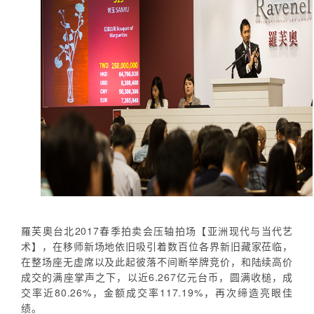
羅芙奧台北2017春季拍卖会压轴拍场【亚洲现代与当代艺
术】，在移师新场地依旧吸引着数百位各界新旧藏家莅临，
在整场座无虚席以及此起彼落不间断举牌竞价，和陆续高价
成交的满座掌声之下，以近6.267亿元台币，圆满收槌，成
交率近80.26%，金额成交率117.19%，再次缔造亮眼佳
绩。