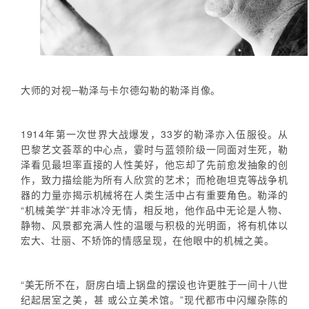
大师的对视─勒泽与卡尔德勾勒的勒泽肖像。
1914年第一次世界大战爆发，33岁的勒泽亦入伍服役。从
巴黎艺文荟萃的中心点，霎时与蓝领阶级一同面对生死，勒
泽看见最坦率直接的人性美好，他忘却了先前愈发抽象的创
作，致力描绘能为所有人欣赏的艺术；而枪砲坦克等战争机
器的力量亦揭示机械将在人类生活中占有重要角色。勒泽的
“机械美学”并非冰冷无情，相反地，他作品中无论是人物、
静物、风景都充满人性的温暖与积极的光明面，将有机体以
宏大、壮丽、不矫饰的情感呈现，在他眼中的机械之美。
“美无所不在，厨房白墙上锅盘的摆设也许更胜于一间十八世
纪起居室之美，甚 或公立美术馆。”现代都市中闪耀杂陈的