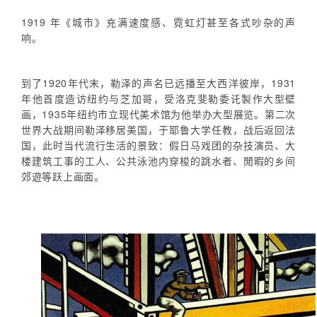
1919 年《城市》充满速度感、霓虹灯甚至各式吵杂的声
响。
到了1920年代末，勒泽的声名已远播至大西洋彼岸，1931
年他首度造访纽约与芝加哥，受洛克斐勒委讬製作大型壁
画，1935年纽约市立现代美术馆为他举办大型展览。第二次
世界大战期间勒泽移居美国，于耶鲁大学任教，战后返回法
国，此时当代流行生活的景致：假日马戏团的杂技演员、大
楼建筑工事的工人、公共泳池内穿梭的跳水者、閒暇的乡间
郊遊等跃上画面。