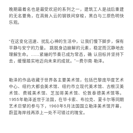
晚期最着名也是最受欢迎的系列之一，建筑工人是战后重建
的无名要角，在高耸入云的钢铁间穿梭，黑白与三原色明快
乐观。
“在这变化迅速、扰乱心神的生活中，让我们慢下脚步，保有
平静与安宁的力量。 跳脱身边崩解的元素，稳定而沉静地去
理解生命。……紧繃的节奏已成为常态，确 认目标并坚持下
去，缓慢踏实地迈向未来的成就。”─费尔南·勒泽。
勒泽的作品收藏于世界各主要美术馆，包括巴黎庞毕度艺术
中心、纽约大都会美术馆、纽约市立现代美术馆、古根汉美
术馆、费城美术馆、芝加哥美术馆、伦敦泰德美术馆等。
1955年勒泽逝世于法国，在毕卡索、布拉克、夏卡尔等同期
艺术巨擘的参与下，1960年5月法国国立勒泽美术馆开幕，
蔚蓝海岸线再添上一处不可错过的瑰宝。