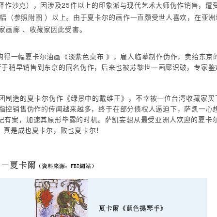
译作沙克），因涉及25件以上的印象派与现代艺术大师伪作销售，遭
12 幅（参照附图 ）以上。由于夏卡尔的画作一直颇受世人喜欢，在
家画廊 、收藏家因此受害。
卖会购得一幅夏卡尔油画《淡紫色桌布 》，雇人临摹制作伪作，卖给东
交。至于稍早销售到东京的同名伪作，后来也被苏黎世一画廊识破，专家
团制造的夏卡尔伪作《绿景中的戴维王》，不幸被一位台湾收藏家买下，
被指控销售伪作的传闻越来越多，终于在部分债权人逼迫下，萨凯一心
记有案，加速其原形毕露的时机。萨凯妄想从最受亚洲人欢迎的夏卡
，真是成也夏卡尔，败也夏卡尔！