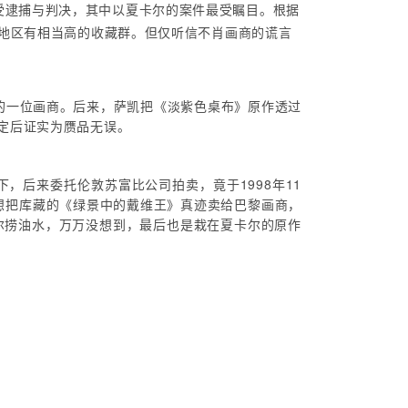
受逮捕与判决，其中以夏卡尔的案件最受瞩目。根据
亚洲地区有相当高的收藏群。但仅听信不肖画商的谎言
京的一位画商。后来，萨凯把《淡紫色桌布》原作透过
鉴定后证实为赝品无误。
后来委托伦敦苏富比公司拍卖，竟于1998年11
想把库藏的《绿景中的戴维王》真迹卖给巴黎画商，
尔捞油水，万万没想到，最后也是栽在夏卡尔的原作