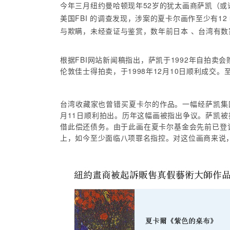
今年三月纽约曼哈顿现年52岁的犹太画商萨凯（或
美国FBI 的调查发现，涉案的夏卡尔画作至少有
与欺瞒，未经查证与鉴赏，数年前日本 、台湾有数
根据FBI网站新闻稿指出，萨凯于1992年自拍
伦敦佳士得拍卖，于1998年12月10日顺利成
台湾收藏家也曾错买夏卡尔的作品。一幅经萨凯集
月11日顺利拍出。历年这幅画被指出争议。萨凯
借此偿还债务。由于此画在夏卡尔基金会先前已登
上，如今至少面临八项罪名指控。对这位画商来说