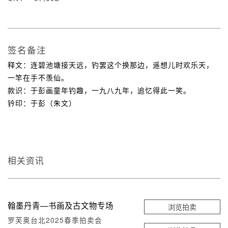
签名备注
释文：连碧池塘接天远，钓罢这个换那边，遥想儿时欢乐天，
一竿在手不羡仙。
款识：于彭画童年钓趣，一九八九年，追忆得此一笑。
钤印：于彭（朱文）
相关资讯
翰墨丹青—书画及古文物专场
浏览拍卖
罗芙奥台北2025春季拍卖会