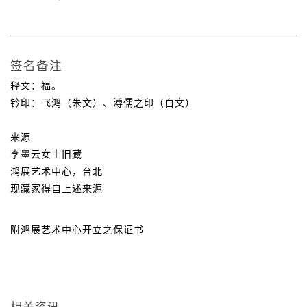
签名备注
释文：福。
钤印：飞鸿（朱文）、溥儒之印（白文）
来源
李墨云女士旧藏
鸿展艺术中心，台北
现藏家得自上述来源
附鸿展艺术中心开立之保证书
相关资讯