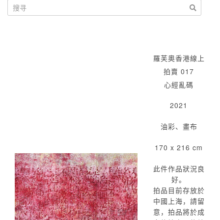
羅芙奧香港線上
拍賣 017
心經亂碼
2021
油彩、畫布
170 x 216 cm
此件作品狀況良
好。
拍品目前存放於
中國上海，請留
意，拍品將於成