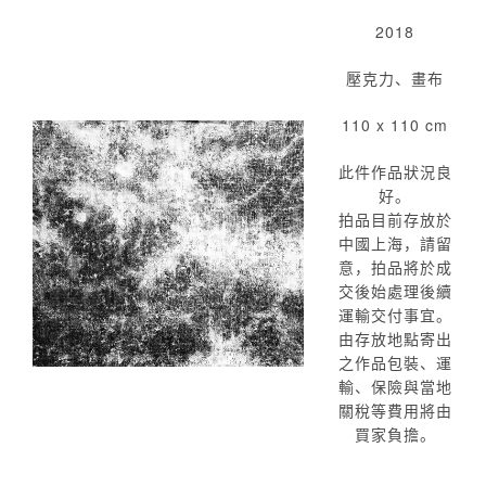
2018
壓克力、畫布
110 x 110 cm
此件作品狀況良
好。
拍品目前存放於
中國上海，請留
意，拍品將於成
交後始處理後續
運輸交付事宜。
由存放地點寄出
之作品包裝、運
輸、保險與當地
關稅等費用將由
買家負擔。