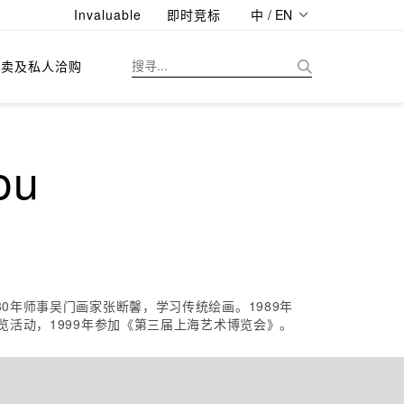
Invaluable
即时竞标
中 / EN
拍卖及私人洽购
ou
0年师事吴门画家张断馨，学习传统绘画。1989年
览活动，1999年参加《第三届上海艺术博览会》。