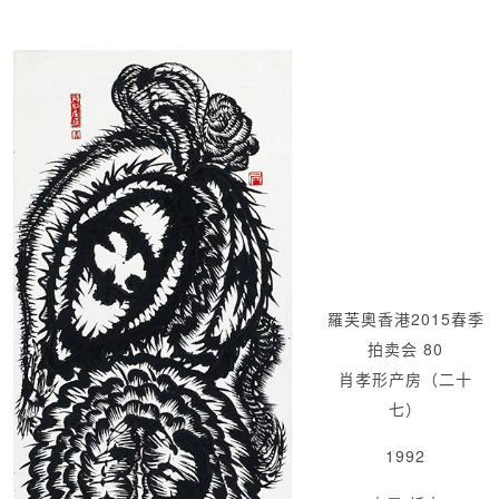
羅芙奧香港2015春季
拍卖会 80
肖孝形产房（二十
七）
1992