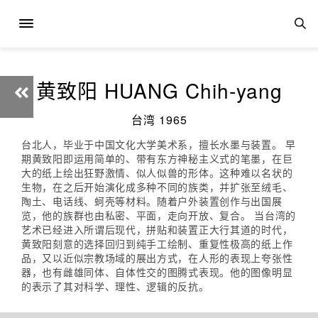
黄致阳 HUANG Chih-yang
台湾 1965
台北人，毕业于中国文化大学美术系，擅长水墨与装置。 早
期黄致阳即运用简单的、带有东方神秘主义式的笔墨，在巨
大的纸上绘出狂野激情、似人似兽的形体。这种难以名状的
生物，在之后开始演化成多种不同的族类，并扩张至绒毛、
陶土、电话线、蚵壳等材料。随着户外装置创作与出国展
览，他的族群也由私密、平面，走向开放、复合。 当台湾的
艺术已经进入所谓后现代，拼贴和装置正大行其道的时代，
黄致阳刻意的选择回归到纯手工绘制、重复性极高的纸上作
品，又以近似宗教场域的展出方式，在人形的表现上夸张性
器，也有雌雄同体、自体性交的图腾式表现。他的图像明显
的表示了其对科学、理性、逻辑的反抗。