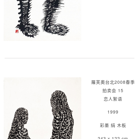
羅芙奧台北2008春季
拍卖会 15
恋人絮语
1999
彩墨 绢 木板
243 x 122 cm