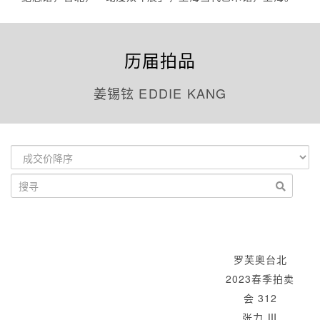
历届拍品
姜锡铉 EDDIE KANG
罗芙奥台北
2023春季拍卖
会 312
张力 Ⅲ