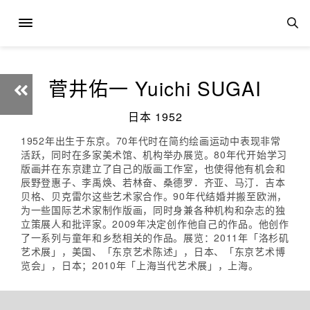
菅井佑一 Yuichi SUGAI
日本 1952
1952年出生于东京。70年代时在简约绘画运动中表现非常
活跃，同时在多家美术馆、机构举办展览。80年代开始学习
版画并在东京建立了自己的版画工作室，也使得他有机会和
辰野登惠子、李禹焕、若林奋、桑德罗．齐亚、马汀．吉本
贝格、贝克雷尔这些艺术家合作。90年代结婚并搬至欧洲，
为一些国际艺术家制作版画，同时身兼各种机构和杂志的独
立策展人和批评家。2009年决定创作他自己的作品。他创作
了一系列与童年和乡愁相关的作品。展览：2011年「洛杉矶
艺术展」，美国、「东京艺术陈述」，日本、「东京艺术博
览会」，日本；2010年「上海当代艺术展」，上海。