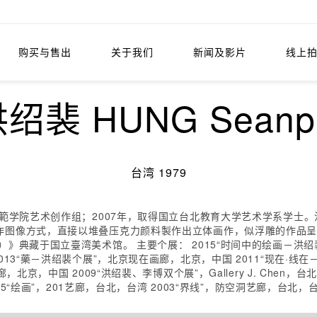
购买与售出
关于我们
新闻及影片
线上
绍裴 HUNG Seanp
台湾 1979
师範学院艺术创作组；2007年，取得国立台北教育大学艺术学系学士
作图像方式，直接以堆叠压克力颜料製作出立体画作，似浮雕的作品
》典藏于国立臺湾美术馆。 主要个展： 2015“时间中的绘画－洪绍裴
13“藥－洪绍裴个展”，北京现在画廊，北京，中国 2011“现在·线
京，中国 2009“洪绍裴、李博双个展”，Gallery J. Chen，
05“绘画”，201艺廊，台北，台湾 2003“界线”，防空洞艺廊，台北，