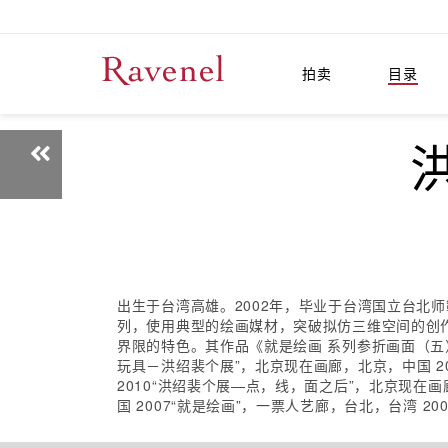
拍卖
目录
洪
出生于台湾高雄。2002年，毕业于台湾国立台北
列，使用典型的绘画媒材，突破拟仿三维空间的创
界限的特色。其作品《就是绘画 系列参折画面（五）
玩具－洪绍裴个展”，北京现在画廊，北京，中国 20
2010“洪绍裴个展—点，线，面之后”，北京现在画廊，北
国 2007“就是绘画”，一票人艺廊，台北，台湾 20