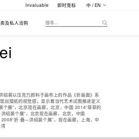
Invaluable
即时竞标
中 / EN
拍卖及私人洽购
ei
。洪绍裴以压克力颜料于画布上的作品《折画面》系
呈现出摺纸的视觉感，显示着当代艺术试图推进定义
个展”，北京现在画廊，北京，中国 2014“菲菲的
在－洪绍裴个展”，北京现在画廊，北京，中国
台北 2008“折·叠—洪绍裴个展”，现在画廊，上海，中
台湾