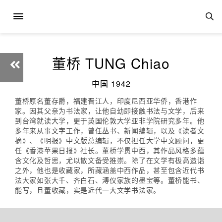
董桥 TUNG Chiao
中国 1942
董桥原名董存爵，福建晋江人，印度尼西亚华侨，香港作
家。因其父亲为书法家，让他自幼即接触书法与文学，后来
到台湾就读大学，更于英国伦敦大学亚非学院研究多年。他
多年来从事文字工作，曾任丛书、新闻编辑，以及《读者文
摘》、《明报》中文版总编辑，不仅担任大学中文顾问，更
任《香港苹果日报》社长。董桥学贯中西，其作品风格多蕴
含文化及哲思，尤以散文备受推崇。除了在文学有极高造诣
之外，他也是收藏家，所藏涵盖中西作品，甚至包含近代书
法大家如张大千、齐白石、溥仪家族的墨宝等。董桥能书、
能写，且董收藏，实是近代一大文学书法家。