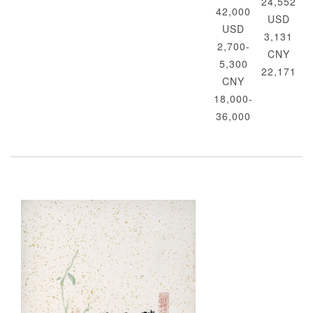
24,552
42,000
USD
USD
3,131
2,700-
CNY
5,300
22,171
CNY
18,000-
36,000