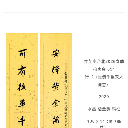
罗芙奥台北2026春季
拍卖会 654
行书〈张佛千集宋人
词意〉
2020
水墨 洒金笺 镜框
100 x 14 cm（每
件）