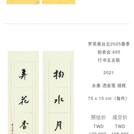
罗芙奥台北2025春季
拍卖会 665
行书五言联
2021
水墨 洒金笺 镜框
75 x 15 cm（每件）
预估价
成交价
TWD
TWD
120,000-
168,000