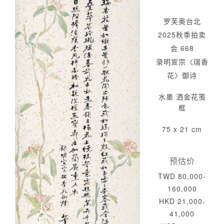
罗芙奥台北
2025秋季拍卖
会 668
录明宣宗〈瑞香
花〉御诗
水墨 洒金花笺
框
75 x 21 cm
预估价
TWD 80,000-
160,000
HKD 21,000-
41,000