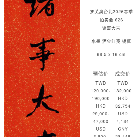
罗芙奥台北2026春季
拍卖会 626
诸事大吉
水墨 洒金红笺 镜框
68.5 x 16 cm
预估价
成交价
TWD
TWD
120,000-
132,000
190,000
HKD
HKD
32,754
29,000-
USD
47,000
4,184
USD
CNY
3,800-
28,448