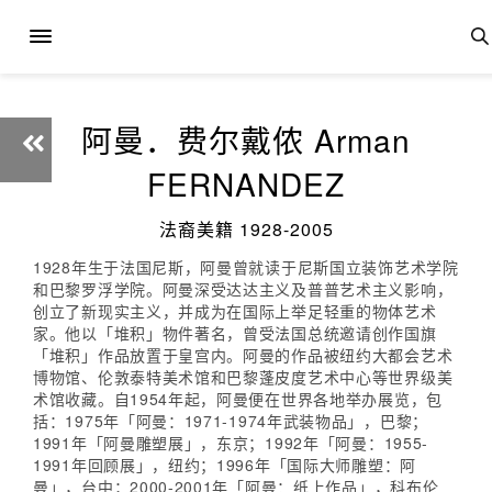
阿曼．费尔戴侬 Arman
FERNANDEZ
法裔美籍 1928-2005
1928年生于法国尼斯，阿曼曾就读于尼斯国立装饰艺术学院
和巴黎罗浮学院。阿曼深受达达主义及普普艺术主义影响，
创立了新现实主义，并成为在国际上举足轻重的物体艺术
家。他以「堆积」物件著名，曾受法国总统邀请创作国旗
「堆积」作品放置于皇宫内。阿曼的作品被纽约大都会艺术
博物馆、伦敦泰特美术馆和巴黎蓬皮度艺术中心等世界级美
术馆收藏。自1954年起，阿曼便在世界各地举办展览，包
括：1975年「阿曼：1971-1974年武装物品」，巴黎；
1991年「阿曼雕塑展」，东京；1992年「阿曼：1955-
1991年回顾展」，纽约；1996年「国际大师雕塑：阿
曼」，台中；2000-2001年「阿曼：纸上作品」，科布伦