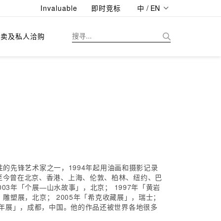
Invaluable
即时竞标
中 / EN
拍卖及私人洽购
性的先锋艺术家之一，1994年起用油画和摄影记录
至今曾在北京、香港、上海、伦敦、柏林、纽约、巴
03年「个展—山水故事」，北京； 1997年「黄岩
」雕塑展，北京； 2005年「希克收藏展」，瑞士；
双年展」，成都，中国。他的作品还被世界各地很多