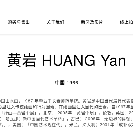
购买与售出
关于我们
新闻及影片
线上
黄岩 HUANG Yan
中国 1966
统中国山水画，1987 年毕业于长春师范学院。黄岩是中国当代最具代表
里注入传统绘画和行为因素、在绘画里注入当代的因素。自1997年
「禅画—黄岩个展」，北京； 2005年「黄岩个展」，伦敦，英国；20
北京—哈瓦那：新中国当代艺术革命」，古巴； 2006年「无边界的停顿
影片」，美国；「中国艺术现在代」，米兰，义大利；2001年「成都