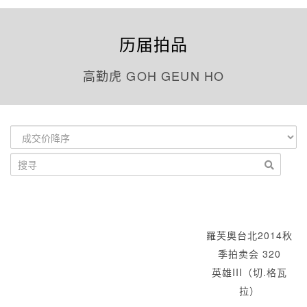
历届拍品
高勤虎 GOH GEUN HO
羅芙奧台北2014秋
季拍卖会 320
英雄III（切.格瓦
拉）