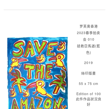
罗芙奥香港
2023春季拍卖
会 010
拯救亞馬遜(藍
色)
2019
絲印版畫
55 x 75 cm
Edition of 100
此件作品狀況良
好