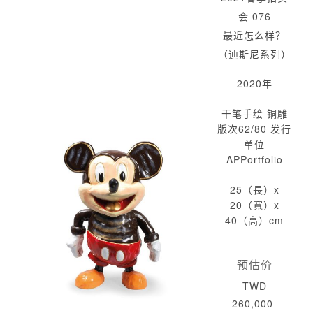
会 076
最近怎么样？
（迪斯尼系列）
2020年
干笔手绘 铜雕
版次62/80 发行
单位
APPortfolio
25（長）x
20（寬）x
40（高）cm
预估价
TWD
260,000-