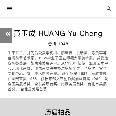
黄玉成 HUANG Yu-Cheng
台湾 1948
生于宜兰，并先后受教李梅树、廖继春、洪瑞麟、陈景容等
台湾前辈艺术家，1969毕业于国立师範大学美术系。并受邀
应聘各美展，如南瀛美展评审。从1990年起便于亚洲艺术中
心、现代画廊、印像画廊等举办过多场个展，也多次于宜兰
文化中心、宜兰美术馆等开展。 获奖纪录 1987 获教育部
西画赛首奖 1988 获教育部文艺创作奖油画首奖 1989 获
全国美展首奖、全省美展首奖、南瀛美展首奖、台北市美展
首奖、 台北县美展首奖
历届拍品