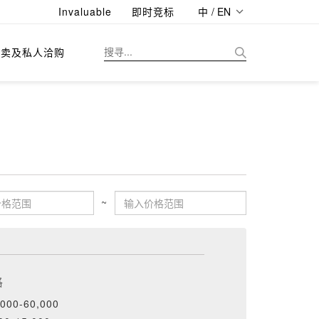
Invaluable
即时竞标
中 / EN
拍卖及私人洽购
~
格
000-60,000