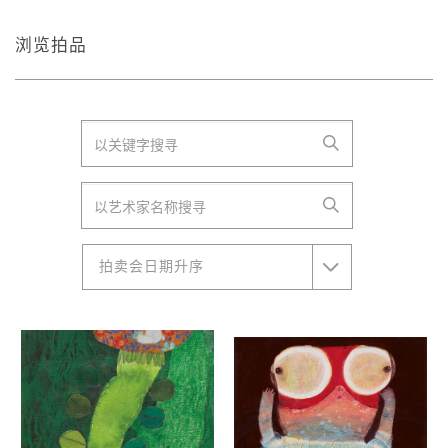
浏览拍品
拍卖会日期升序