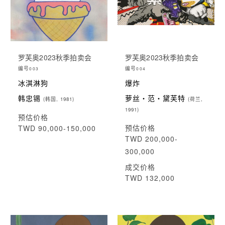
罗芙奥2023秋季拍卖会
罗芙奥2023秋季拍卖会
编号
编号
003
004
冰淇淋狗
爆炸
韩忠锡
萝丝・范・黛芙特
(韩国, 1981)
(荷兰,
1991)
预估价格
预估价格
TWD 90,000-150,000
TWD 200,000-
300,000
成交价格
TWD 132,000