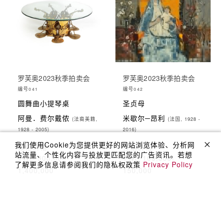
罗芙奥2023秋季拍卖会
罗芙奥2023秋季拍卖会
编号
编号
041
042
圆舞曲小提琴桌
圣贞母
阿曼．费尔戴侬
米歇尔─昂利
(法裔美籍,
(法国, 1928 -
1928 - 2005)
2016)
我们使用Cookie为您提供更好的网站浏览体验、分析网
预估价格
预估价格
站流量、个性化内容与投放更匹配您的广告资讯。若想
TWD 900,000-
TWD 100,000-
了解更多信息请参阅我们的隐私权政策
Privacy Policy
1,400,000
150,000
成交价格
TWD 980,000