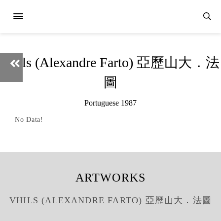
Vhils (Alexandre Farto) 亞歷山大．法
圖
Portuguese 1987
No Data!
ARTWORKS
VHILS (ALEXANDRE FARTO) 亞歷山大．法圖