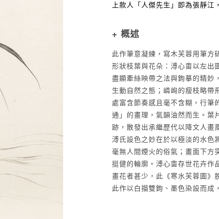
上款人「人傑先生」即為張靜江
+ 概述
此作筆意凝練，寫木芙蓉用筆方
形狀枝葉與花朵：溥心畬以左出
盡顯牽絲映帶之法與鉤摹的精妙
生動自然之態；嶙峋的瘦枝略帶
處富含節奏感且毫不含糊，行筆
通」的畫理，氣韻油然而生。葉
跡，散發出承繼歷代以降文人畫
溥氏設色之妙在於以極淡的水色
毫無人間煙火的俗氣；畫面下方
挺健的輪廓。溥心畬存世花卉作
畫花者甚少，此《寒水芙蓉圖》
此作以白描雙鉤、墨色染設而成