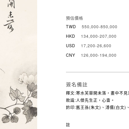
預估價格
TWD
550,000-850,000
HKD
134,000-207,000
USD
17,200-26,600
CNY
126,000-194,000
簽名備註
釋文:寒水芙蓉開未落，畫中不見
款識:人傑先生正，心畬。
鈐印:舊王孫(朱文)、溥儒(白文)
註