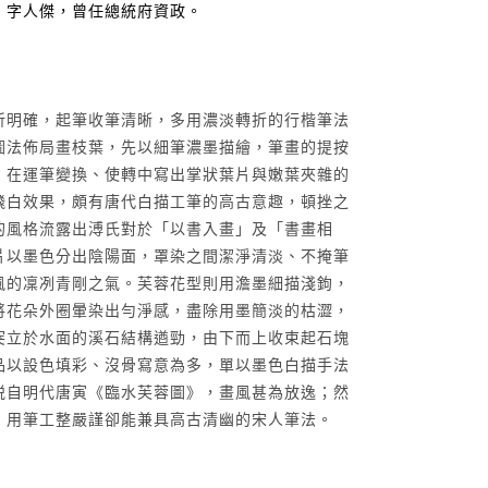
，字人傑，曾任總統府資政。
斫明確，起筆收筆清晰，多用濃淡轉折的行楷筆法
圖法佈局畫枝葉，先以細筆濃墨描繪，筆畫的提按
，在運筆變換、使轉中寫出掌狀葉片與嫩葉夾雜的
飛白效果，頗有唐代白描工筆的高古意趣，頓挫之
的風格流露出溥氏對於「以書入畫」及「書畫相
片以墨色分出陰陽面，罩染之間潔淨清淡、不掩筆
風的凜冽青剛之氣。芙蓉花型則用澹墨細描淺鉤，
將花朵外圈暈染出勻淨感，盡除用墨簡淡的枯澀，
突立於水面的溪石結構遒勁，由下而上收束起石塊
品以設色填彩、沒骨寫意為多，單以墨色白描手法
脱自明代唐寅《臨水芙蓉圖》，畫風甚為放逸；然
，用筆工整嚴謹卻能兼具高古清幽的宋人筆法。