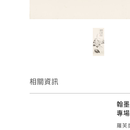
相關資訊
翰墨
專場
羅芙