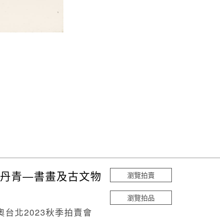
丹青—書畫及古文物
瀏覽拍賣
瀏覽拍品
奧台北2023秋季拍賣會