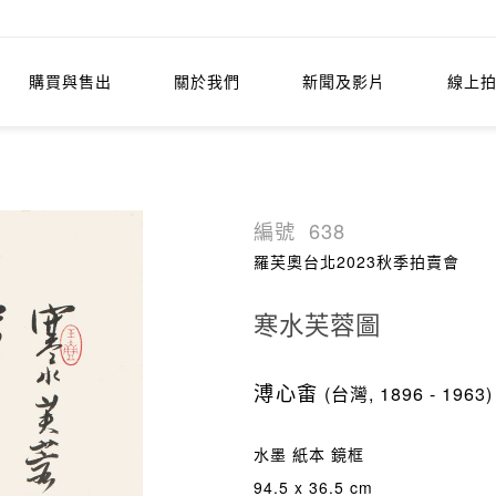
購買與售出
關於我們
新聞及影片
線上
編號
638
羅芙奧台北2023秋季拍賣會
寒水芙蓉圖
溥心畬
(台灣, 1896 - 1963)
水墨 紙本 鏡框
94.5 x 36.5 cm