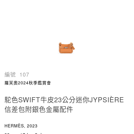
編號
107
羅芙奧2024秋季鑑賞會
駝色SWIFT牛皮23公分迷你JYPSIÈRE
信差包附銀色金屬配件
HERMÈS, 2023