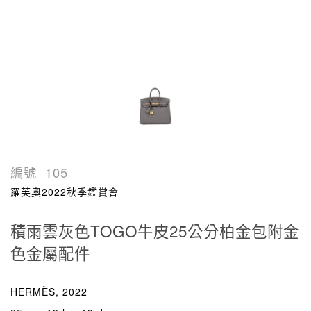
編號
105
羅芙奧2022秋季鑑賞會
積雨雲灰色TOGO牛皮25公分柏金包附金
色金屬配件
HERMÈS, 2022