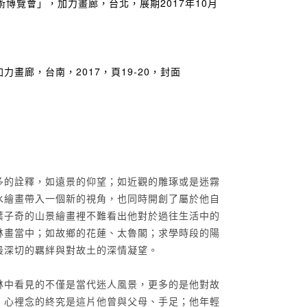
國際藝術博覽會」，加力畫廊，台北，展期2017年10月
畫廊，台南，2017，頁19-20，封面
多的詮釋，如遠景的仰望；如近觀的雕琢或是迷霧
水繪畫帶入一個新的視角，也同時開創了屬於他自
葉子奇的山景繪畫裡不難看出他對於過往生活中的
林畫當中；如故鄉的花蓮、太魯閣；求學時段的陽
最深切的羈絆與對故土的深情凝望。
林中看見的不僅是當代迷人風景，更多的是他對故
，心裡念的終究是這片他曾與父母、手足；他年輕