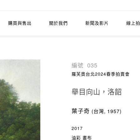
購買與售出
關於我們
新聞及影片
線上
編號
035
羅芙奧台北2024春季拍賣會
舉目向山，洛韶
葉子奇
(台灣, 1957)
2017
油彩 畫布