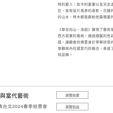
時的愛人；如今的愛妻以及兒女
在，皆有這片風景的身影，花蓮
的山水、林木都是獻給他最親愛
《舉目向山，洛韶》展現了藝術
西方寫實的風格。通過細膩的色
感，讓觀者仿佛置身於寧靜詩意
景觀與內在感受巧妙融合，表達
特詮釋。
與當代藝術
瀏覽拍賣
奧台北2024春季拍賣會
瀏覽拍品