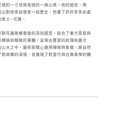
走過的一寸地與見過的一抹山景。他的過去、現
的山對他來說便是一段歷史，他畫了許許多多此處
的故土─花蓮。
家對花蓮故鄉景致的深刻感受，結合了東方寫意與
彩轉換和精緻的筆觸，呈現出豐富的紋理和層次
的山水之中。藝術家精心運用隱喻與象徵，將自然
了對故鄉的深情，並展現了對當代與古典美學的獨