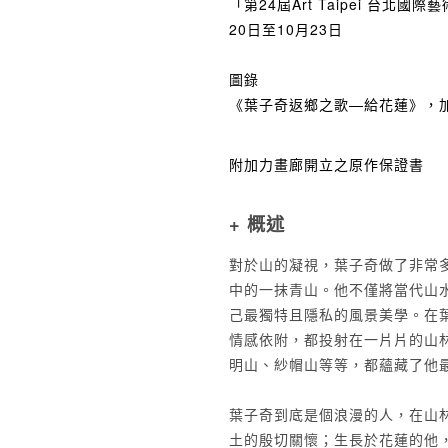
「第24屆Art Taipei 台北
20日至10月23日
圖錄
《葉子奇返鄉之歌—給花蓮》，加力
附加力畫廊開立之原作保證書
+ 概述
對於山的凝視，葉子奇做了非常
中的一抹青山。他不僅將當代山
己最獨特且隱私的風景美學。在
情感依附，都投射在一片片的山
明山、紗帽山等等，都蘊藏了他
葉子奇到底是個浪漫的人，在山
土的殷切關懷；生長於花蓮的他