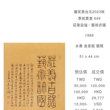
羅芙奧台北2023秋
季拍賣會 649
莊敬自強，藝術許國
1989
水墨 金宣紙 鏡框
51 x 44 cm
預估價
成交價
TWD
TWD
50,000-
120,000
100,000
HKD
HKD
29,777
12,000-
USD