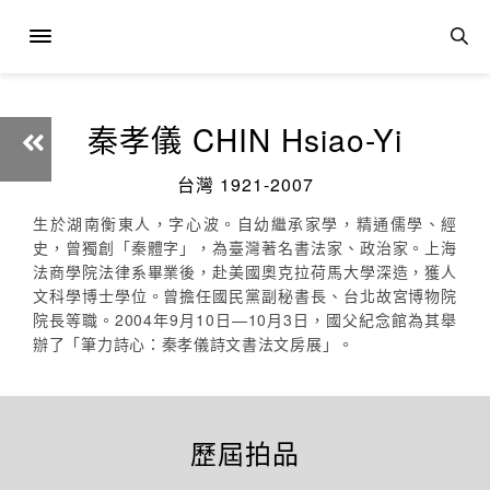
秦孝儀 CHIN Hsiao-Yi
台灣 1921-2007
生於湖南衡東人，字心波。自幼繼承家學，精通儒學、經
史，曾獨創「秦體字」，為臺灣著名書法家、政治家。上海
法商學院法律系畢業後，赴美國奧克拉荷馬大學深造，獲人
文科學博士學位。曾擔任國民黨副秘書長、台北故宮博物院
院長等職。2004年9月10日—10月3日，國父紀念館為其舉
辦了「筆力詩心：秦孝儀詩文書法文房展」。
歷屆拍品