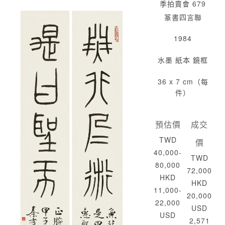
季拍賣會 679
篆書四言聯
1984
水墨 紙本 鏡框
36 x 7 cm（每
件）
預估價
成交
TWD
價
40,000-
TWD
80,000
72,000
HKD
HKD
11,000-
20,000
22,000
USD
USD
2,571