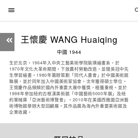
王懷慶 WANG Huaiqing
中國 1944
生於北京，1964年入中央工藝美術學院裝璜繪畫系，於
1970年文化大革命期間，下放農村勞動改造，並隨吳冠中先
生學習繪畫。1980年籌辦策劃「同代人畫會」於中國美術館
聯展，並於同年加入中國美術家協會，次年獲得碩士學位。
王懷慶作品頻頻於國內外重要大展中獲獎，極獲重視。並於
1998年參加紐約古根漢美術館「中國藝術5000年展」及紐
約軍械庫「亞洲藝術博覽會」。2010年在美國西雅圖亞洲藝
術博物館舉辦大型回顧展。其作品廣為海內外重要美術館及
企業收藏。