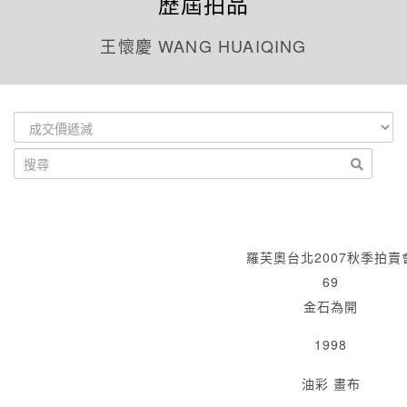
歷屆拍品
王懷慶 WANG HUAIQING
羅芙奧台北2007秋季拍賣
69
金石為開
1998
油彩 畫布