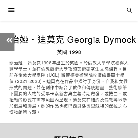
喬治婭．迪莫克 Georgia Dymock
英國 1998
喬治婭．迪莫克1998年出生於英國。於倫敦大學學院獲得人
類學學士，並在倫敦藝術大學攻讀美術研究生文憑課程。目
前在倫敦大學學院 (UCL) 斯萊德美術學院攻讀繪畫碩士學
位 (2021-2023)。迪莫克在作品中探討了身份、自我和女性
形式的問題，並在創作中結合了數位和傳統繪畫。藝術家筆
下圓潤的人物的受畢卡索新古典主義時期啟發，或捲曲、或
扭轉的形式在畫布範圍內呈現。迪莫克在紐約及倫敦等地參
加個展和聯展，她的作品也被巴西貝洛奧里藏特的保拉之心
博物館所收藏。