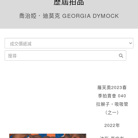
歷屆拍品
喬治婭．迪莫克 GEORGIA DYMOCK
羅芙奧2023春
季拍賣會 040
拉辮子，吸吸管
（之一）
2022年