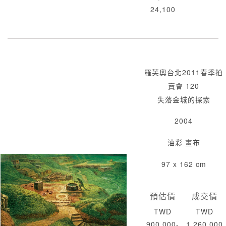
24,100
羅芙奧台北2011春季拍
賣會 120
失落金城的探索
2004
油彩 畫布
97 x 162 cm
預估價
成交價
TWD
TWD
900,000-
1,260,000