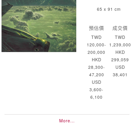
65 x 91 cm
預估價
成交價
TWD
TWD
120,000-
1,239,000
200,000
HKD
HKD
299,059
28,300-
USD
47,200
38,401
USD
3,600-
6,100
More...