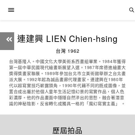
連建興 LIEN Chien-hsing
台灣 1962
台灣基隆人。中國文化大學美術系西畫組畢業。1984年獲得
第一屆中華民國現代繪畫新展望入選。1987年席德進繪畫大
獎得獎畫家聯展。1989年參加台北市立美術館舉辦之台北畫
派大展。1992年起為誠品畫廊代理畫家。連建興在1980年
代以超寫實技巧嶄露頭角，1990年代藉不同的既成圖像，並
置合成出屬於他個人童年生活記憶幻景的寫實作品，個人色
彩濃厚。他的作品畫面中隱隱自然滲出的思愁，融合著潛意
識的神秘陰影，反省轉化成獨具一格的「魔幻寫實主義」 。
歷屆拍品