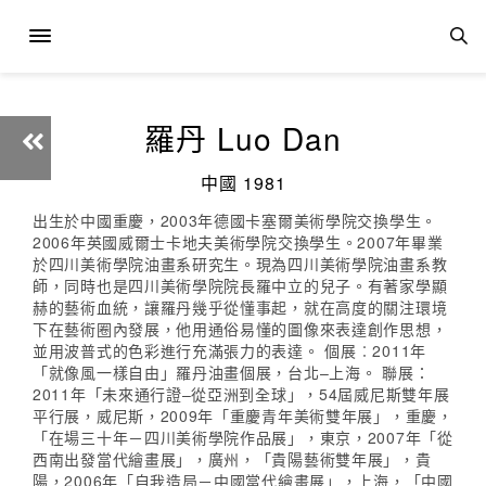
羅丹 Luo Dan
中國 1981
出生於中國重慶，2003年德國卡塞爾美術學院交換學生。
2006年英國威爾士卡地夫美術學院交換學生。2007年畢業
於四川美術學院油畫系研究生。現為四川美術學院油畫系教
師，同時也是四川美術學院院長羅中立的兒子。有著家學顯
赫的藝術血統，讓羅丹幾乎從懂事起，就在高度的關注環境
下在藝術圈內發展，他用通俗易懂的圖像來表達創作思想，
並用波普式的色彩進行充滿張力的表達。 個展︰2011年
「就像風一樣自由」羅丹油畫個展，台北–上海。 聯展：
2011年「未來通行證–從亞洲到全球」，54屆威尼斯雙年展
平行展，威尼斯，2009年「重慶青年美術雙年展」，重慶，
「在場三十年－四川美術學院作品展」，東京，2007年「從
西南出發當代繪畫展」，廣州，「貴陽藝術雙年展」，貴
陽，2006年「自我造局－中國當代繪畫展」，上海，「中國