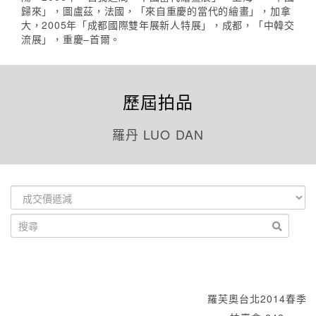
歸來」，圖盧茲，法國，「來自重慶的當代的繪畫」，加拿
大，2005年「成都國際雙年展新人特展」，成都，「中韓交
流展」，重慶–首爾。
歷屆拍品
羅丹 LUO DAN
羅芙奧台北2014春季