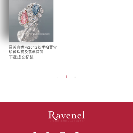
羅芙奧香港2012秋季拍賣會
珍藏珠寶及翡翠首飾
下載成交紀錄
«
1
»