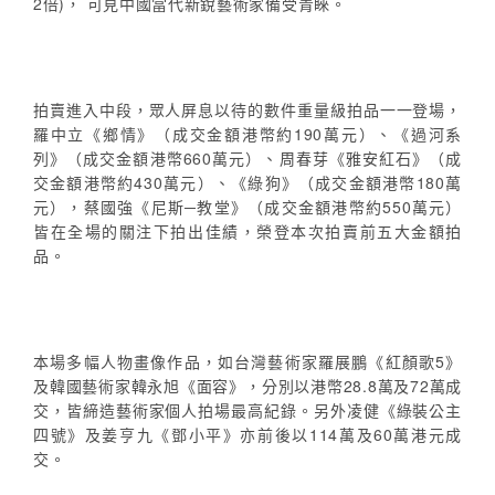
2倍)， 可見中國當代新銳藝術家備受青睞。
拍賣進入中段，眾人屏息以待的數件重量級拍品一一登場，
羅中立《鄉情》（成交金額港幣約190萬元）、《過河系
列》（成交金額港幣660萬元）、周春芽《雅安紅石》（成
交金額港幣約430萬元）、《綠狗》（成交金額港幣180萬
元），蔡國強《尼斯─教堂》（成交金額港幣約550萬元）
皆在全場的關注下拍出佳績，榮登本次拍賣前五大金額拍
品。
本場多幅人物畫像作品，如台灣藝術家羅展鵬《紅顏歌5》
及韓國藝術家韓永旭《面容》，分別以港幣28.8萬及72萬成
交，皆締造藝術家個人拍場最高紀錄。另外凌健《綠裝公主
四號》及姜亨九《鄧小平》亦前後以114萬及60萬港元成
交。