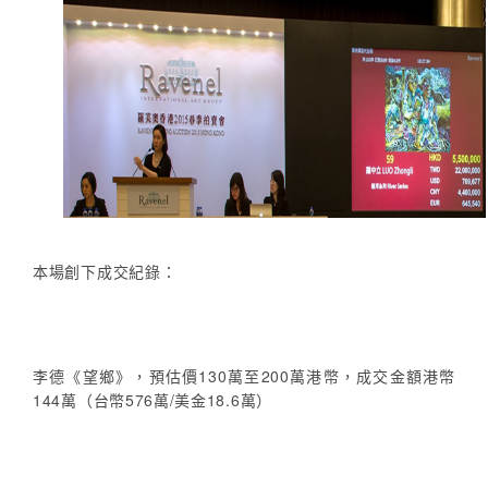
本場創下成交紀錄：
李德《望鄉》，預估價130萬至200萬港幣，成交金額港幣
144萬（台幣576萬/美金18.6萬）