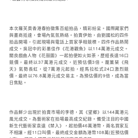
本次羅芙奧香港春拍徵集百組拍品，精彩紛呈。國際藏家們
與畫商抵達，會場內氣氛熱絡。拍賣伊始，由劉國松的四件
拍品開場，引起現場與電話上買家爭相競標，四件作品熱鬧
成交。吳冠中的彩墨佳作《花港觀魚》以114萬港元成交。
關良戲曲人物《花鼓圖》一起拍便如火如荼，歷經長達16口
競價，最終以37萬港元成交，近預估價3倍。龎薰琹《飛
天》氣勢長虹，從7萬港元起拍，經馬拉松式24口激烈競
價，最終以76.8萬港元成交易主，為預估價的9倍，成為當
日焦點。
作品鮮少出現於拍賣市場的李德，其《望鄉》以144萬港元
風光成交，為藝術家在拍場最高成交紀錄。備受注目的中國
新生代藝術家袁遠《禁入》，起拍價46萬港幣，兩名買家互
不相讓，經11口叫價，最終成交金額為港幣108萬(近預估價