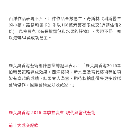
西洋作品表現不凡，四件作品全數易主，奇斯林《塔斯醫生
的小孩，路易和柔卡》則以168萬港幣亮眼成交(近預估價2
倍)。烏拉曼克《有長棍麵包和水果的靜物》，表現不俗，亦
以港幣84萬成功易主。
羅芙奧香港藝術部陳惠黛總經理表示：「羅芙奧香港2015春
拍精品策略達成效果，西洋藝術、新水墨及當代藝術等拍項
皆有卓越的成績，結果令人滿意，期待秋拍能徵集更多珍稀
藝術傑作，回饋藝術愛好及藏家。」
羅芙奧香港 2015 春季拍賣會-現代與當代藝術
前十大成交紀錄