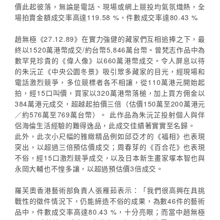
價此起彼落，無論是電話、現場或網上競投均氣氛熾熱，全
場拍賣金額成交率高達119.58 %，件數成交率達80.43 %
趙無極《27.12.89》在實力強健的藏家們互相追捧之下，最
終以1520萬港幣成交/約台幣5,846萬台幣。曾梵志作品中為
數罕見珍貴的《偉人像》以660萬港幣成交。令人屏息以待
的朱沅芷《中央公園冬景》吸引眾多藏家的目光，經現場和
電話激烈競爭，多位競標者各不相讓，從110萬港元開始起
拍，經15口叫價，買家以320萬港幣落槌，加上買方佣金以
384萬港元成交，超越起拍價三倍（估價150萬至200萬港元
／約576萬至769萬台幣）。 此作品為朱沅芷投射個人與伴
侶海倫生活經驗的難得逸品，此成交佳績著實實至名歸。
此外，此次小尺幅的雅緻精品例如邱亞才的《福相》也表現
突出，以超過三倍預估價成交；周春芽的《百合花》也表現
不俗，經15口激烈競爭成交，以及日本新生畫家塚本智也與
永岡大輔也不惶多讓，以超過預估價3倍成交。
羅芙奧香港藝術部負責人張雁茹表示：「我們很高興在具挑
戰性的徵件情況下，仍能締造不俗的成果，為數46件的藝術
品中，件數成交率高達80.43 %，十分亮眼；而當中趙無極