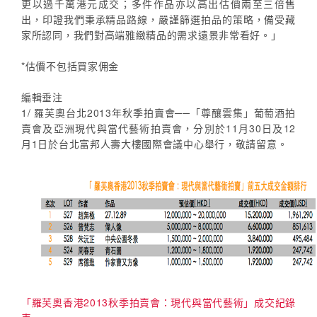
更以過千萬港元成交；多件作品亦以高出估價兩至三倍售
出，印證我們秉承精品路線，嚴謹篩選拍品的策略，備受藏
家所認同，我們對高端雅緻精品的需求遠景非常看好。」
*估價不包括買家佣金
編輯垂注
1/ 羅芙奧台北2013年秋季拍賣會──「尊釀雲集」葡萄酒拍
賣會及亞洲現代與當代藝術拍賣會，分別於11月30日及12
月1日於台北富邦人壽大樓國際會議中心舉行，敬請留意。
「羅芙奧香港2013秋季拍賣會：現代與當代藝術」成交紀錄