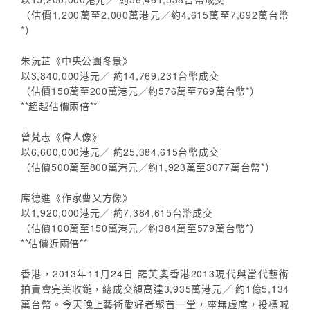
（估價1,200萬至2,000萬港元／約4,615萬至7,692萬台幣
*）
朱沅芷《中央公園冬景》
以3,840,000港元／ 約14,769,231台幣成交
（估價150萬至200萬港元／約576萬至769萬台幣*）
**超越估價兩倍**
曾梵志《偉人像》
以6,600,000港元／ 約25,384,615台幣成交
（估價500萬至800萬港元／約1,923萬至3077萬台幣*）
席德進《作家曹又方像》
以1,920,000港元／ 約7,384,615台幣成交
（估價100萬至150萬港元／約384萬至579萬台幣*）
**估價近兩倍**
香港，2013年11月24日 羅芙奧香港2013現代與當代藝術
拍賣會完美收鎚，總成交額高達3,935萬港元／ 約1億5,134
萬台幣。今天晚上藝術愛好者聚首一堂，座無虛席，投標喊