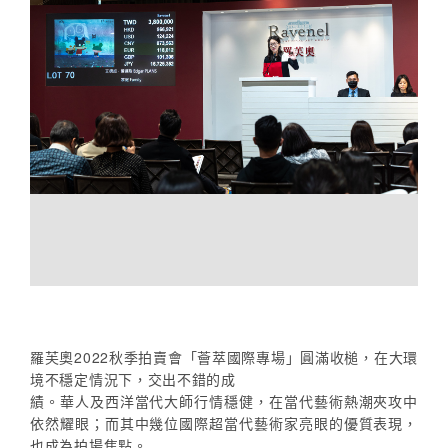
羅芙奧2022秋季拍賣會「薈萃國際專場」圓滿收槌，在大環
境不穩定情況下，交出不錯的成
績。華人及西洋當代大師行情穩健，在當代藝術熱潮夾攻中
依然耀眼；而其中幾位國際超當代藝術家亮眼的優質表現，
也成為拍場焦點。