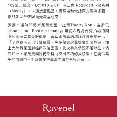
102萬元成交。Lot 013 & 014 不二良 No2Good小鼠系列
（Mousy），卡通造型雕塑，經現場和電話兩方激戰多回，
最終各以台幣66萬元歡喜成交。
近期市場熱門藝術家蒂埃里．諾爾Thierry Noir、吉斯巴
Jisbar (Jean-Baptiste Launay) 等初次現身台灣拍場的國
際藝術家皆有亮眼成績。薈萃國際專場總經理陳惠黛表示：
「全球逐漸走出疫情影響，許多藏家趁此機會出國旅遊，加
上大陸藏家因封控與政治因素，此次參與情況不若以往。儘
管如此，羅芙奧團隊仍然努力交出不錯的成績單，在變化萬
千的市場中不斷發現並推薦潛力優質藝術珍藏。」