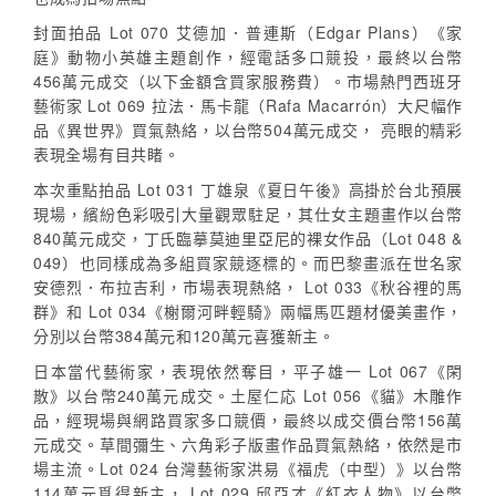
封面拍品 Lot 070 艾德加．普連斯（Edgar Plans）《家
庭》動物小英雄主題創作，經電話多口競投，最終以台幣
456萬元成交（以下金額含買家服務費）。市場熱門西班牙
藝術家 Lot 069 拉法．馬卡龍（Rafa Macarrón）大尺幅作
品《異世界》買氣熱絡，以台幣504萬元成交， 亮眼的精彩
表現全場有目共睹。
本次重點拍品 Lot 031 丁雄泉《夏日午後》高掛於台北預展
現場，繽紛色彩吸引大量觀眾駐足，其仕女主題畫作以台幣
840萬元成交，丁氏臨摹莫迪里亞尼的裸女作品（Lot 048 &
049）也同樣成為多組買家競逐標的。而巴黎畫派在世名家
安德烈．布拉吉利，市場表現熱絡， Lot 033《秋谷裡的馬
群》和 Lot 034《榭爾河畔輕騎》兩幅馬匹題材優美畫作，
分別以台幣384萬元和120萬元喜獲新主。
日本當代藝術家，表現依然奪目，平子雄一 Lot 067《閑
散》以台幣240萬元成交。土屋仁応 Lot 056《貓》木雕作
品，經現場與網路買家多口競價，最終以成交價台幣156萬
元成交。草間彌生、六角彩子版畫作品買氣熱絡，依然是市
場主流。Lot 024 台灣藝術家洪易《福虎（中型）》以台幣
114萬元覓得新主， Lot 029 邱亞才《紅衣人物》以台幣