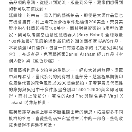
品品項的意涵，從經典到潮流，版畫到公仔，藏家們想得到
的都可以在這找到。
延續線上的宗旨，易入門的藝術拍品，即便是大師作品您也
有機會擁有，村上隆花漾滑板單件起標價200美金，奈良美
智小狗存錢筒起標價100美金。而針對投資類的市場型收藏
家，則可以考慮空山基性感機器人(Sexy Robot) 全球限量
100件和最近風靡拍場刷新紀錄的潮流藝術家KAWS作品，
本次精選14件佳作，包含一件有簽名版本的《共犯兔(黑)組
合》；亦或者是，色盲藝術家Daniel Arsham 經典作品《空
洞人物》與《藍色沙漏》。
版畫藝術也是本次拍場的重點之一，經典大師趙無極、吳冠
中與周春芽，當代系列的則有村上隆部分。趙無極早期後印
象風格代表的霧色風景以3200美金起拍，周春芽最具代表性
的綠狗與吳冠中十多件版畫分別以1500至2500美金即可購
得。而村上隆部分，著名的And The與聯名系列Virgil X
Takashi將集結於此。
羅芙奧期望為線上專場不斷推陳出新的構思，拓展更多不同
族群的客層，喜愛藝術品把它當成生活中的一部分，藝術收
藏也變得不再遙不可及。