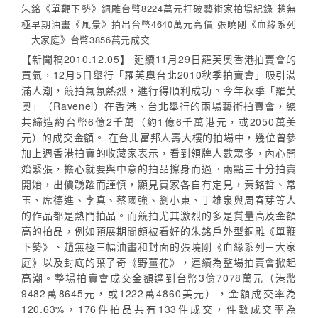
朱銘《單鞭下勢》銅雕台幣8224萬元打破藝術家拍場紀錄 趙無
極早期油畫《風景》拍出台幣4640萬元高價 張曉剛《血緣系列
－大家庭》台幣3856萬元成交
【新聞稿2010.12.05】 延續11月29日羅芙奧香港拍賣會的
買氣，12月5日舉行「羅芙奧台北2010秋季拍賣會」吸引滿
滿人潮，競拍氣氛熱烈，進行得順利成功。今年秋季「羅芙
奧」（Ravenel）在香港、台北舉行的兩場藝術拍賣會，總
共締造約台幣6億2千萬（約1億6千萬港元，或2050萬美
元）的成交金額。 在台北富邦人壽大樓的拍場中，幾位曾參
加上週香港拍賣的收藏家表示，看到領牌人數眾多，內心開
始緊張，擔心就要與中意的拍品擦身而過。兩點三十分拍賣
開始，出價踴躍而謹慎，顯見買家各自有定見，黃銘哲、常
玉、席德進、李真、蔡國強、劉小東、丁雄泉與周春芽等人
的作品都是熱門拍品。而競拍尤其激烈的多是質量高及金額
高的拍品，例如預展期間頗被看好的朱銘戶外型銅雕《單鞭
下勢》、趙無極三幅油畫和封面的張曉剛《血緣系列－大家
庭》以及封底的葉子奇《野薑花》，連續為整場拍賣會掀起
高潮。整場拍賣會成交金額達到台幣3億7078萬元（港幣
9482萬8645元，或1222萬4860美元），金額成交率為
120.63%，176件拍品共有133件成交，件數成交率為