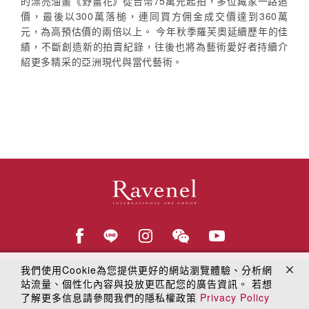
的漂亮油畫《野薑花》從台幣75萬元起拍，多位藏家一路追
價，最後以300萬落槌，連同買方佣金成交價達到360萬
元，為高預估價的兩倍以上。 今年秋季羅芙奧延續歷年的佳
績，不斷創造新的拍賣紀錄，往後也將為藝術愛好者持續介
紹更多精采的亞洲現代與當代藝術。
我們使用Cookie為您提供更好的網站瀏覽體驗、分析網
© 2018
羅芙奧藝術集團
線上隱私權保護政策
站流量、個性化內容與投放更匹配您的廣告資訊。 若想
了解更多信息請參閱我們的隱私權政策
Privacy Policy