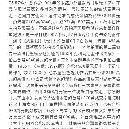
75.57%。 創作於1991年的朱銘戶外型銅雕《單鞭下勢》在
幾位現場買家的多輪激烈競拍，最後不知名的電話買家拍
走，連同買方佣金，這件銅雕的成交金額為台幣8224萬元
（約港幣2103萬3248元，或271萬1507美元），為本日所
有拍品最高價，不僅超越今年春拍羅芙奧香港的朱銘單件雕
塑紀錄，更一舉打破2007年5月27日香港佳士得朱銘的兩件
一組的《大對招》所創下的台幣6千2百多萬（港幣1488萬
元）的「藝術家全球拍場行情紀錄」。 本場拍賣的第二高價
為華裔法籍藝術家趙無極的1952年克利時期畫作《風景》，
拍出台幣4640萬元的高價，其他兩幅趙無極的畫作也拍出佳
績：1955年《被遺忘的花園》台幣1560萬元易主，千禧年
創作的《27.12.00》也為趙無極近期作品拍出台幣2160萬
元的高價。 中國當代藝術家的幾件作品高價成交也顯示市場
的需求，封面拍品張曉剛的《血緣系列－大家庭》是藝術家
的重要創作，台幣3856萬元被一位現場買家標走；徐冰的
《文字山水》以高於預估價兩倍的台幣1260萬成交；嚴培明
的《上海女孩》因上海世博法國館系列的成功，也有台幣
960萬元的好成績。此外，周春芽的《石頭與裸女》早期作
品反應不俗，成交價有台幣696萬元；台灣雕塑家李真的
《大士》銅雕台幣600萬售出；封底拍品台灣藝術家葉子奇