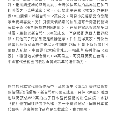
針，也接續整場的熱鬧氣氛；全場多幅焦點拍品亦是在多口
的叫價之下覓得藏家；常玉小尺幅水墨速寫《裸女》亦是經
過18口競價，以新台幣132萬成交，可見小尺幅精品愈發藏
家重視與喜愛。另件引發競價熱潮的拍品還有台灣當代藝術
家葉子奇《有相思樹林的陽明山》，在歷經電話與現場多口
喊價，最終以新台幣1,560萬成交，再創藝術家個人世界紀
錄，其他葉子奇拍品更是趁勝追擊，件件覓得買家。另位台
灣當代藝術家黃柏仁也以大件銅雕《Go!》創下新台幣114
萬個人紀錄。中國當代大腕曾梵志一幅亂草系列作品《風
景》，穩健地以新台幣2,160萬易主，可見羅芙奧在台灣、
中國當代藝術圈的敏銳直覺與精準的選件功力。
熱門的日本當代藝術作品中，草間彌生《南瓜》畫作以高於
預估價近2倍價格，新台幣816萬元成交，另件《南瓜》雕塑
也以高預估552萬拍出了日本當代藝術的出色成績，水彩
《花》也在同樣熱度中落槌，無一不覓得藏家，同屬日本當
代藝術，奈良美智作品亦是全數成交，實力堅強。