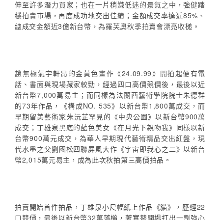
伸至許多潛力買家；也在一片稍嫌低迷的景氣之中，強健踏
穩拍賣市場，再度成功地交出佳績；金額成交率達近85%、
總成交金額近3億新台幣，為羅芙奧秋季拍賣會漂亮收槌。
趙無極氣宇軒昂的金黃色畫作《24.09.99》開拍起便有電
話、書面與現場藏家較勁，經過四口高價競價後，最後以近
新台幣7,000萬易主；而同樣為法蘭西藝術學院院士朱德群
的73年作品，《構成NO. 535》以新台幣1,800萬成交，而
早期留美藝術家朱沅芷罕見的《中央公園》以新台幣900萬
成交；丁雄泉黑底的藍色美女《在月光下親吻我》同樣以新
台幣900萬元成交，為華人早期現代藝術精品交出紅盤，現
代水墨之父劉國松四聯屏風大作《宇宙即我心之二》以新台
幣2,015萬元易主，成為此次秋拍第三高價拍品。
拍賣開始首件拍品，丁雄泉小尺幅紙上作品《貓》，歷經22
口競價，最後以新台幣32萬落槌，著實替開場打出一劑強心