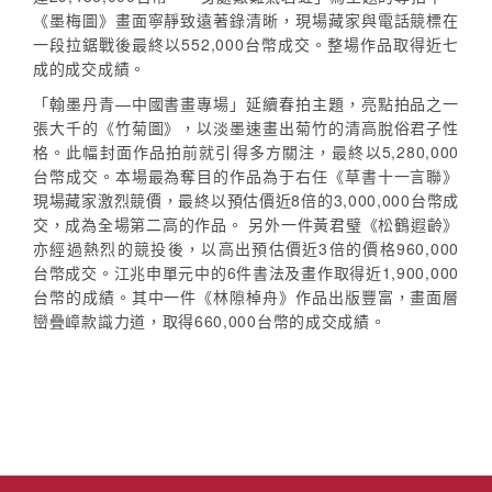
《墨梅圖》畫面寧靜致遠著錄清晰，現場藏家與電話競標在
一段拉鋸戰後最終以552,000台幣成交。整場作品取得近七
成的成交成績。
「翰墨丹青—中國書畫專場」延續春拍主題，亮點拍品之一
張大千的《竹菊圖》，以淡墨速畫出菊竹的清高脫俗君子性
格。此幅封面作品拍前就引得多方關注，最終以5,280,000
台幣成交。本場最為奪目的作品為于右任《草書十一言聯》
現場藏家激烈競價，最終以預估價近8倍的3,000,000台幣成
交，成為全場第二高的作品。 另外一件黃君璧《松鶴遐齡》
亦經過熱烈的競投後，以高出預估價近3倍的價格960,000
台幣成交。江兆申單元中的6件書法及畫作取得近1,900,000
台幣的成績。其中一件《林隙棹舟》作品出版豐富，畫面層
巒疊嶂款識力道，取得660,000台幣的成交成績。