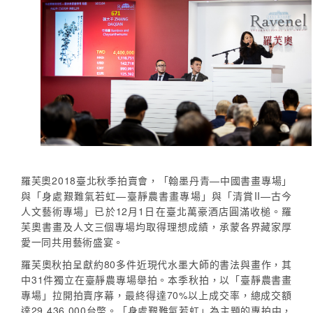
羅芙奧2018臺北秋季拍賣會，「翰墨丹青—中國書畫專場」
與「身處艱難氣若虹—臺靜農書畫專場」與「清賞II—古今
人文藝術專場」已於12月1日在臺北萬豪酒店圓滿收槌。羅
芙奧書畫及人文三個專場均取得理想成績，承蒙各界藏家厚
愛一同共用藝術盛宴。
羅芙奧秋拍呈獻約80多件近現代水墨大師的書法與畫作，其
中31件獨立在臺靜農專場舉拍。本季秋拍，以「臺靜農書畫
專場」拉開拍賣序幕，最終得達70%以上成交率，總成交額
達29,436,000台幣。「身處艱難氣若虹」為主題的專拍中，