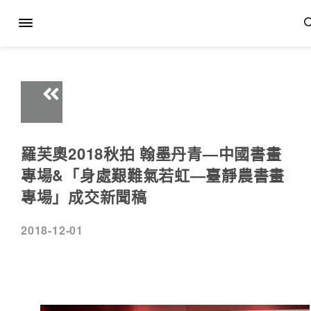
羅芙奧2018秋拍 翰墨丹青—中國書畫
專場&「身處艱難氣若虹—臺靜農書畫
專場」成交新聞稿
2018-12-01