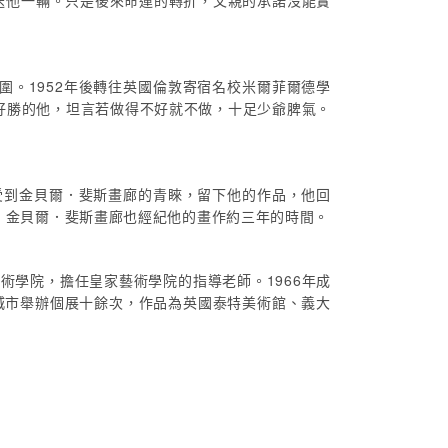
送他一輛。只是後來命運的轉折，父親的承諾沒能實
圍。1952年後轉往英國倫敦寄宿名校米爾菲爾德學
好勝的他，坦言若做得不好就不做，十足少爺脾氣。
時受到金貝爾．斐斯畫廊的青睞，留下他的作品，他回
術界，金貝爾．斐斯畫廊也經紀他的畫作約三年的時間。
的藝術學院，擔任皇家藝術學院的指導老師。1966年成
城市舉辦個展十餘次，作品為英國泰特美術館、義大