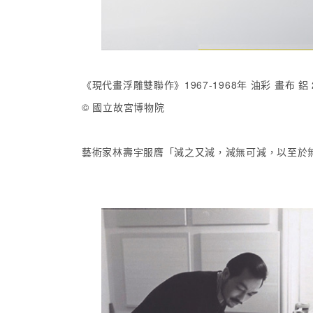
《現代畫浮雕雙聯作》1967-1968年 油彩 畫布 鋁 203.
© 國立故宮博物院
藝術家林壽宇服膺「減之又減，減無可減，以至於