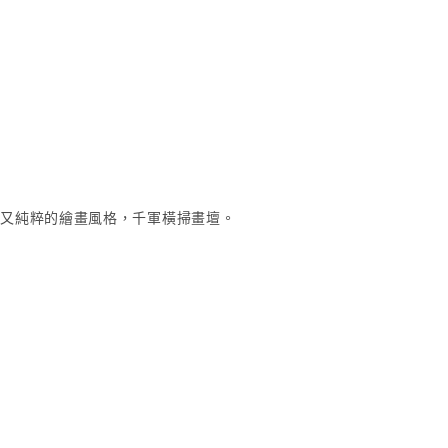
特又純粹的繪畫風格，千軍橫掃畫壇。