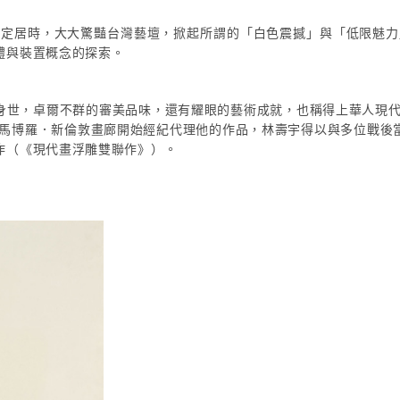
國定居時，大大驚豔台灣藝壇，掀起所謂的「白色震撼」與「低限魅力
體與裝置概念的探索。
身世，卓爾不群的審美品味，還有耀眼的藝術成就，也稱得上華人現代藝
畫商馬博羅．新倫敦畫廊開始經紀代理他的作品，林壽宇得以與多位戰後
作（《現代畫浮雕雙聯作》）。