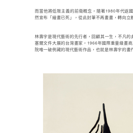
而當他將低限主義的前衛概念，隨著1980年代返
然宣布「繪畫已死」，從此封筆不再畫畫，轉向立
林壽宇是現代藝術的先行者，回顧其一生，不凡的
塞爾文件大展的台灣畫家，1966年國際重量級
院唯一破例藏的現代藝術作品，也就是林壽宇的畫