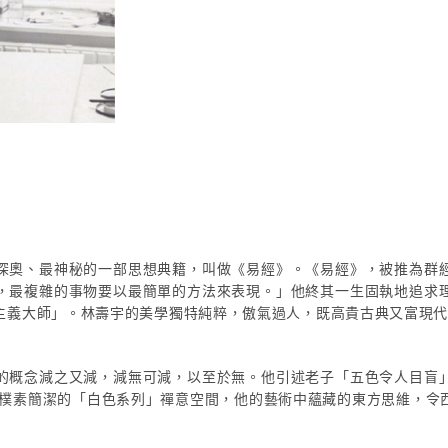
深奧、最神秘的一部思想典籍，叫做《易經》。《易經》，被推為群
，最複雜的事物要以最簡單的方法來表現。」他終其一生固執地追求
主義大師」。林壽宇的美學獨特純粹，傲氣過人，既高貴古典又富現
的概念減之又減，減無可減，以至於無。他引述老子「五色令人目盲
展出樸素簡潔的「白色系列」禪意空間，他的藝術中蘊藏的東方思維，令
」