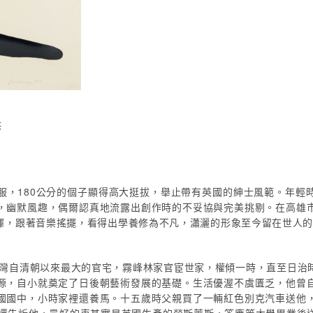
供
服，180公分的個子顯得高大挺拔，舉止帶有英國的紳士風範。年輕
，幽默風趣，偶爾認真地流露出創作時的不妥協與完美挑剔。在高雄
揮，跟著音樂搖擺，看得出學養修為不凡，瀟灑的形象至今留在世人
是台灣自清朝以來最大的官宅，霧峰林家官宦世家，權傾一時，直至日治
源，自小就奠定了日後朝藝術發展的基礎。生活優渥不虞匱乏，他曾
國國中，小時家裡還養馬。十五歲時父親買了一輛紅色別克汽車送他