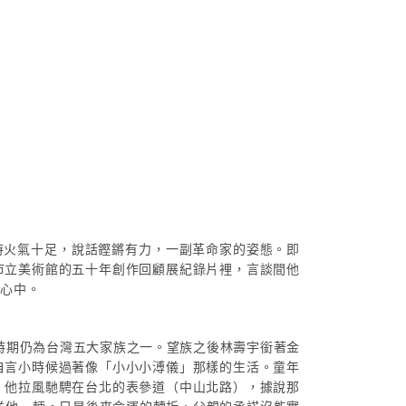
時火氣十足，說話鏗鏘有力，一副革命家的姿態。即
市立美術館的五十年創作回顧展紀錄片裡，言談間他
的心中。
時期仍為台灣五大家族之一。望族之後林壽宇銜著金
自言小時候過著像「小小小溥儀」那樣的生活。童年
，他拉風馳騁在台北的表參道（中山北路），據說那