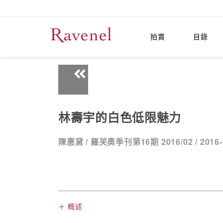
拍賣
目錄
林壽宇的白色低限魅力
陳惠黛 /
羅芙奧季刊第16期 2016/02 /
2016-
＋ 概述