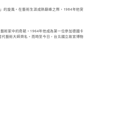
」的旋風。在藝術生涯成熟巔峰之際，1984年他突
術家中的奇葩。1964年他成為第一位參加德國卡
當代藝術大師齊名。而時至今日，台北國立故宮博物