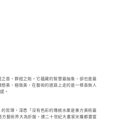
經之首，群經之始。它蘊藏的智慧最抽象，卻也是最
理想美、極致美，在藝術的道路上走的是一條杳無人
代感。
」的哲理，深悉「沒有色彩的傳統水墨是東方美術最
西方藝術界大為折服。連二十世紀大畫家米羅都要當