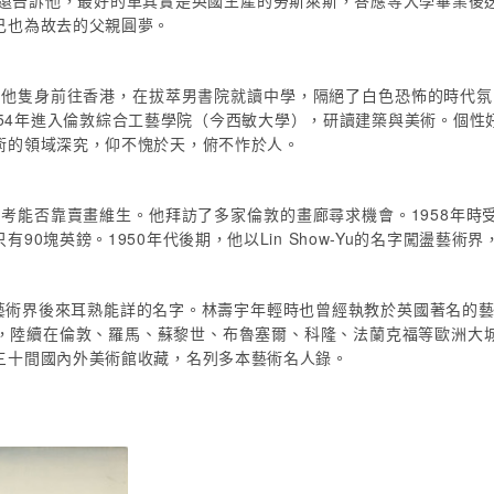
親還告訴他，最好的車其實是英國生產的勞斯萊斯，答應等大學畢業後
己也為故去的父親圓夢。
排他隻身前往香港，在拔萃男書院就讀中學，隔絕了白色恐怖的時代氛
954年進入倫敦綜合工藝學院（今西敏大學），研讀建築與美術。個性
術的領域深究，仰不愧於天，俯不怍於人。
思考能否靠賣畫維生。他拜訪了多家倫敦的畫廊尋求機會。1958年
90塊英鎊。1950年代後期，他以Lin Show-Yu的名字闖盪藝
也是西方藝術界後來耳熟能詳的名字。林壽宇年輕時也曾經執教於英國著名
，陸續在倫敦、羅馬、蘇黎世、布魯塞爾、科隆、法蘭克福等歐洲大
三十間國內外美術館收藏，名列多本藝術名人錄。