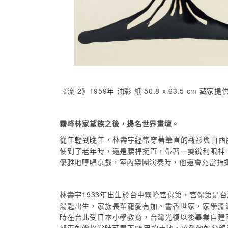
《流-2》1959年 油彩 紙 50.8 x 63.5 cm 藏家提
霧峰林家望族之後，揚名世界畫壇。
從年輕到晚年，林壽宇經常穿著筆直的襯衫與白西
使到了老年時，還是腰桿挺直，帶著一雙銳利眼神
優雅地哼唱京戲，室內樂團演奏時，他還會充當指
林壽宇1933年出生於台中霧峰宮保第，宮保第
湯匙出生，家族長輩寵愛有加。書香世家，家學淵
時在台北受日本小學教育，台灣光復以後畢業自建