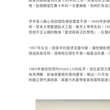
部車的價格當時可買下25甲的土地。疼愛他的父
現，這個願望在數十年的一次畫展後，他終於為自
早年家人擔心他因個性叛逆遭逢不測，1949年安
校。原本大學要讀航太工程，無奈入學考失利。1
但他不忘父親的教誨「要求得真正的學問」，在藝
1957年左右，因家中的經濟支援中斷，讓他開始
憶這段過往時，清晰地記得生平第一幅賣出的畫，只有
1963年後他改用Richard Lin的名字，這
為馬博羅．新倫敦畫廊的簽約畫家，闖出一片天地
利國立現代美術館、美國卡內基學會美術館等超過