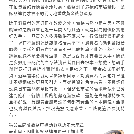
列和勞力士Ref. 16238 或百達翡麗Ref. 3940 等款式近期
在拍賣會的行情會水漲船高。觀察到了這樣的市場變化，製
錶品牌們才會不約而同地重啟黃金錶款產線。
除了消費者的喜好正在改變之外，價格當然也是主因。不鏽
鋼錶款之所以會在近十年間大行其道，就是因為他價格實惠
好入手，一旦買的人多導致供不應求時，行情就慢慢漲起來
了。現在不鏽鋼運動錶價格居高不下，消費者心態也會跟著
轉變，同樣的價買貴金屬豈不是比較划算？此外，熱門不鏽
鋼運動錶不是要排隊溢價，就是要配貨才有機會入手，問題
是多數用來配貨的庫存錶消費者買回去根本不想戴，想轉手
還得要打好幾折才賣得出去。相較之下，黃金款式不必配
貨，還無需等待就可以把錶帶回家，對消費者而言也許已經
比不鏽鋼錶款更具吸引力。而從投資的角度來看，不鏽鋼運
動錶目前雖然還是相當搶手，但整個市場的需求量似乎已經
達到飽和，行情上揚的態勢逐漸疲軟，還能在高點維持多久
並不好說，反觀貴金屬無論如何都有黃金的基本價值，金價
也只會越長越高，把眼光放長遠來看，金錶更適合長期持
有。
精品品牌會觀察市場動態以決定未來產
品走向，因此觀察品牌策略是了解市場