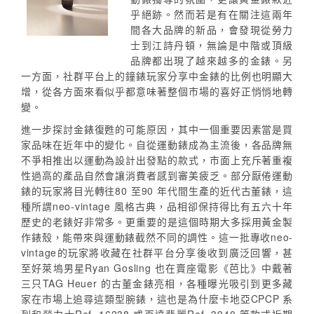
乎絕跡。然而若是有在關注這兩年
間各大品牌的新品，會發現從勞力
士到江詩丹頓，無論是中階或頂級
品牌都出現了越來越多的金錶。另
一方面，社群平台上的鐘錶玩家分享中金錶的比例也明顯大
增，從各方面來看似乎都意味著整個市場的喜好正悄悄地轉
變。
進一步探討金錶復甦的可能原因，其中一個重要因素當是買
家品味在近年中的變化。自從運動錶成為主流後，各品牌無
不爭相推出以運動為設計出發點的款式，市面上充斥著重複
性過高的產品自然會讓消費者感到審美疲乏。部分厭倦運動
錶的玩家將目光轉往80 至90 年代間生產的近代古董錶，這
種所謂neo-vintage 風格古典，品相卻保持得比有五六十年
歷史的老錶好非常多。更重要的是這個時期大多採用黃金製
作錶殼，能帶來與運動錶截然不同的調性。這一批專收neo-
vintage的玩家將收藏在社群平台分享後收到廣泛回響，甚
至好萊塢男星Ryan Gosling 也在賣座電影《芭比》中戴著
三只TAG Heuer 的古董金錶亮相，各種曝光吸引到更多藏
家在市場上追尋這類型腕錶，這也是為什麼卡地亞CPCP 系