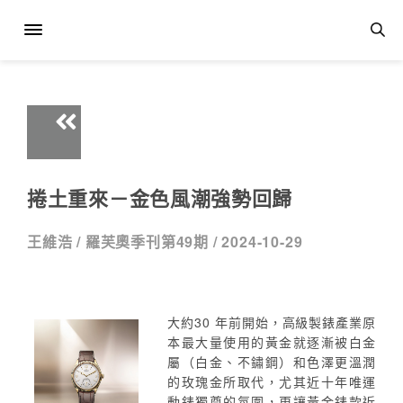
捲土重來－金色風潮強勢回歸
王維浩 /
羅芙奧季刊第49期 /
2024-10-29
大約30 年前開始，高級製錶產業原
本最大量使用的黃金就逐漸被白金
屬（白金、不鏽鋼）和色澤更溫潤
的玫瑰金所取代，尤其近十年唯運
動錶獨尊的氛圍，更讓黃金錶款近