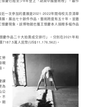
報導，王懷慶已經至少8年登上「胡潤中國藝術榜」，雖作
一次參加的畫展是2021-2022年間母校北京清華
顧展，展出七十餘件作品，藝術跨度有五十年。並邀
王懷慶現象。該博物館也獲王懷慶本人捐贈多幅作品
慶作品二十大拍賣成交排行」，分別在2021年和
5萬人民幣(US$11,176,562)。
工勞
母親
易，
慶課
更為
山公
。不
，期