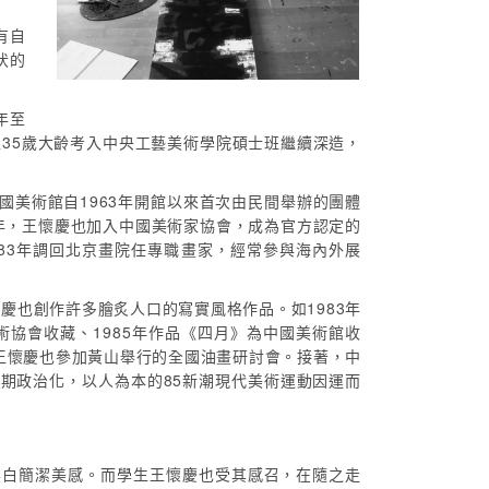
有自
伏的
年至
以35歲大齡考入中央工藝美術學院碩士班繼續深造，
國美術館自1963年開館以來首次由民間舉辦的團體
年，王懷慶也加入中國美術家協會，成為官方認定的
83年調回北京畫院任專職畫家，經常參與海內外展
慶也創作許多膾炙人口的寫實風格作品。如1983年
術協會收藏、1985年作品《四月》為中國美術館收
年王懷慶也參加黃山舉行的全國油畫研討會。接著，中
期政治化，以人為本的85新潮現代美術運動因運而
黑白簡潔美感。而學生王懷慶也受其感召，在隨之走