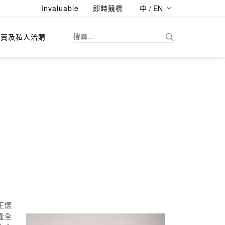
Invaluable
即時競標
中 / EN
拍賣及私人洽購
王懷
逢全