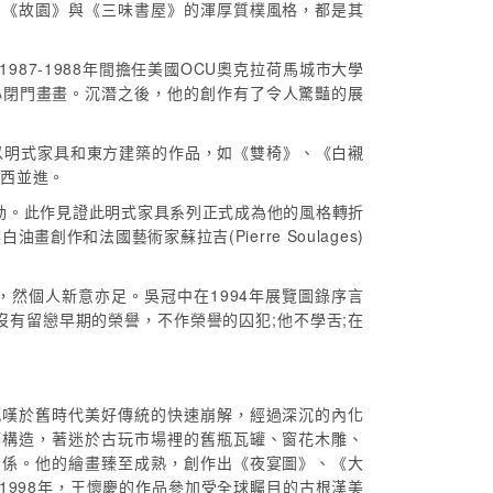
，《故園》與《三味書屋》的渾厚質樸風格，都是其
87-1988年間擔任美國OCU奧克拉荷馬城市大學
心閉門畫畫。沉潛之後，他的創作有了令人驚豔的展
列以明式家具和東方建築的作品，如《雙椅》、《白襯
中西並進。
動。此作見證此明式家具系列正式成為他的風格轉折
和法國藝術家蘇拉吉(Pierre Soulages)
，然個人新意亦足。吳冠中在1994年展覽圖錄序言
有留戀早期的榮譽，不作榮譽的囚犯;他不學舌;在
感嘆於舊時代美好傳統的快速崩解，經過深沉的內化
築構造，著迷於古玩市場裡的舊瓶瓦罐、窗花木雕、
關係。他的繪畫臻至成熟，創作出《夜宴圖》、《大
998年，王懷慶的作品參加受全球矚目的古根漢美