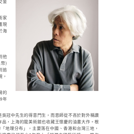
交金
術家
畫現
於海
到他
幣)
到追
視，
灣的
9年
是吳冠中先生的得意門生，而恩師從不吝於對外稱讚
作品，上海的龍美術館也收藏王懷慶的油畫大作。根
市場的「地理分布」，主要落在中國、香港和台灣三地，