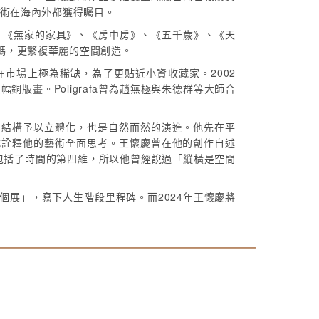
藝術在海內外都獲得矚目。
、《無家的家具》、《房中房》、《五千歲》、《天
碼，更繁複華麗的空間創造。
市場上極為稀缺，為了更貼近小資收藏家。2002
幅銅版畫。Poligrafa曾為趙無極與朱德群等大師合
的結構予以立體化，也是自然而然的演進。他先在平
式詮釋他的藝術全面思考。王懷慶曾在他的創作自述
包括了時間的第四維，所以他曾經說過「縱橫是空間
展」，寫下人生階段里程碑。而2024年王懷慶將