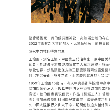
儘管藝術家一貫的低調而神祕，宛如隱士般的存在
2022年都有新名次的加入，尤其藝術家目前拍賣最高價
吳冠中力推的得意門生
王懷慶，別名王懷，中國第三代油畫家，為中國美術
動者，期許孩子將來能務實當工人易求溫飽。然而
慈愛包容，頗能鼓勵並支持王懷慶跟著兩位喜愛藝術
何況學習美術，多年之後，王懷慶仍感恩於母親當
1959年王懷慶15歲時，考入中央美術學院附中
餘期間透過友人上教堂帶回的文藝復興時期圖畫明
廣泛。他的圖畫表現優異，作品《鋼鐵工人》曾經獲
園》參加蘇聯莫斯科國際兒童畫展，繪畫基本功扎實
久中國大陸推行文化大革命，期間他被迫大量繪製宣