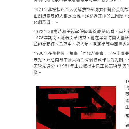
間他也隨吳冠中先生繪畫寫生和學習為人之道。
1971年起被指派至人民解放軍部隊擔任舞台美術
由創造靈魂的人都是磨難，經歷過其中的王懷慶，
悲劇意識」。
1972年28歲時和美術學院同學徐慶慧結婚，兩
1978年期間，隨著文革結束，他在業餘時間大量
並師從張仃、吳冠中、祝大年、袁運甫等中西畫大
1980年在學期間，策畫「同代人畫會」，在中國
展覽，它也開啟中國美術館有償收藏作品的先例。
美術家身分。1981年正式取得中央工藝美術學
覽。