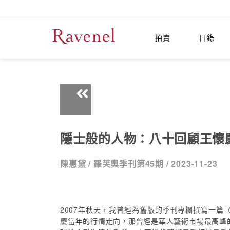
拍賣
目錄
隱士般的人物：八十回顧王懷
陳惠黛 /
羅芙奧季刊第45期 /
2023-11-23
2007年秋天，我曾經為舊版的季刊專欄撰寫一篇
慶當年的行情走向，那曾經是華人藝術市場最高峰的