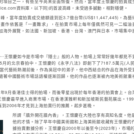
的項目之一，有些至今尚未全面恢復。然而，當年度王懷慶的拍賣成
Artprice.com資料庫，以下同)的首波高峰，未受過多撼動，相對穩健。
當年度拍賣成交總額達到近3.7億台幣(US$11,447,445)，為藝
的畫作依舊是「一畫難求」，在拍賣市場上每年僅偶然可見一二幅油
加海外展覽，如法國、新加坡、香港、台灣、澳門與日本，市場集中
「⋯王懷慶如今是市場中『隱士』般的人物。拍場上常常好幾年都見不
5月的北京春拍中，王懷慶的《永字八法》即創下了7187.5萬元(人民
個當代藝術熱潮前後，作為吳冠中的弟子，他中西結合的作品在海外受
隨著中國藝術市場話語權逐漸回歸，他的作品也逐漸被內地美術館重
1年9月香港佳士得的拍場，而後零星出現於每年香港的拍賣會上。台
代王懷慶最早進入商業市場，在香港漢雅軒和新加坡斯民藝苑展出。199
到2006年才見到上海拍賣行的推薦，起步甚晚。
所謂「牆外開花牆內香」，王懷慶在大陸也享有高知名度。他
他的才情。除了早年中國美術館和上海美術館收藏有王懷慶的
據拍賣數據分析，王懷慶自2000年以後至今(2023年)，