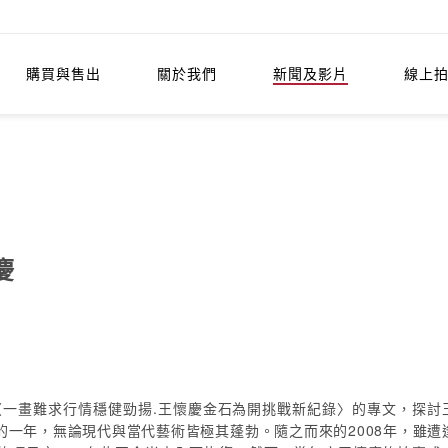
購買與售出
關於我們
新聞及影片
線上
慶
〈一畫難求行情穩健勁揚.王懷慶金石為開挑戰新紀錄〉的專文，探討
一年，無論現代與當代藝術皆極其蓬勃。隨之而來的2008年，雖遭