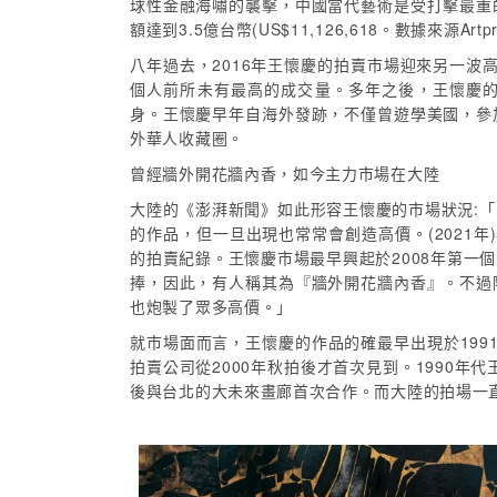
球性金融海嘯的襲擊，中國當代藝術是受打擊最重
額達到3.5億台幣(US$11,126,618。數據來源
八年過去，2016年王懷慶的拍賣市場迎來另一波高峰，
個人前所未有最高的成交量。多年之後，王懷慶
身。王懷慶早年自海外發跡，不僅曾遊學美國，參
外華人收藏圈。
曾經牆外開花牆內香，如今主力市場在大陸
大陸的《澎湃新聞》如此形容王懷慶的市場狀況:
的作品，但一旦出現也常常會創造高價。(2021年)
的拍賣紀錄。王懷慶市場最早興起於2008年第一
捧，因此，有人稱其為『牆外開花牆內香』。不過
也炮製了眾多高價。」
就市場面而言，王懷慶的作品的確最早出現於199
拍賣公司從2000年秋拍後才首次見到。1990年
後與台北的大未來畫廊首次合作。而大陸的拍場一直