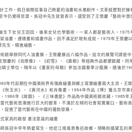
設計工作，假日偷閒從事自己熱愛的油畫和水墨創作。文革經歷對於擁
至今仍覺得苦澀。吳冠中先生就曾表示，感受到了王懷慶「藝術中潛
年後生下女兒王田田，後來女兒也學藝術，一家人都是藝術人。1975
研習油畫、連環畫和插畫作品。因不滿足於現有成就，1979年王懷慶
師先生，精進繪藝。
美術館舉辦同代人油畫展，王懷慶展出八幅作品，這次的展覽可謂是中
王懷慶的《伯樂像》、《初雪》、《棗樹》等經典作品都蒙館藏。同
院的碩士學位。隔年以《畫家的母親》參加法國春季沙龍展，隨後於19
1980年代前期在中國美術界有傷痕繪畫與鄉土寫實繪畫兩大主流，王懷
的《秋玉米》、《黃河水》和肖像畫，1984年作品《博》獲北京市美
藏，1986年《故園》、《三味書屋》作品為中國美術館收藏。1985
國當代藝術思潮進行巨大的變革，不滿於左傾的社會寫實窠臼、藝術長
生，促進了當代藝術在中國的蓬勃發展。
明式家具的啟發 書法意識的繪畫
恩師吳冠中早年熱愛寫生，他從江南風景魯迅故鄉，領略粉牆黛瓦的