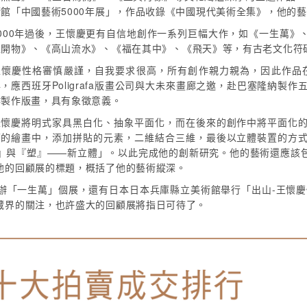
術館「中國藝術5000年展」，作品收錄《中國現代美術全集》，他的
2000年過後，王懷慶更有自信地創作一系列巨幅大作，如《一生萬》
工開物》、《高山流水》、《福在其中》、《飛天》等，有古老文化符
王懷慶性格審慎嚴謹，自我要求很高，所有創作親力親為，因此作品在
，應西班牙Poligrafa版畫公司與大未來畫廊之邀，赴巴塞隆納製作五
作製作版畫，具有象徵意義。
王懷慶將明式家具黑白化、抽象平面化，而在後來的創作中將平面化
面的繪畫中，添加拼貼的元素，二維結合三維，最後以立體裝置的方
』與『塑』——新立體」。以此完成他的創新研究。他的藝術還應該
他的回顧展的標題，概括了他的藝術縱深。
辦「一生萬」個展，還有日本日本兵庫縣立美術館舉行「出山-王懷慶個
藏界的關注，也許盛大的回顧展將指日可待了。