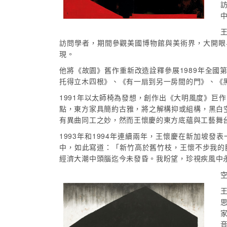
訪問學者，期間參觀美國博物館與美術界，大開眼
現。
他將《故園》舊作重新改造詮釋參展1989年全國
托得立木四根》、《有一扇到另一房間的門》、《
1991年以太師椅為發想，創作出《大明風度》
點，東方家具簡約古雅，將之解構抑或組構，黑白空間，
有異曲同工之妙，然而王懷慶的東方底蘊與工藝舞
1993年和1994年連續兩年，王懷慶在新加坡
中，如此寫道：「新竹高於舊竹枝，王懷不步我的
經濟大潮中頭腦迄今未發昏。我盼望，珍視疾風中