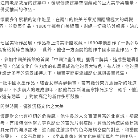
訪江南老屋故居的建築中，發現傳統建築空間蘊藏的巨大美學與能量
中備受推崇的作品。
王懷慶多年累積的創作能量，在兩年的旅美考察期間醞釀極大的轉變。19
界，並發表作品。1988年攜眷自美返國，謝絕一切採訪與報導，決
第七屆美術作品展，作品為上海美術館收藏。1990年他創作了一系
黑窗格剪碎白窗紙》。此外，他也一方面開始創作中國水墨畫作品，
巨作，參加中國美術館的首屆「中國油畫年展」獲得金牌獎，造成藝壇轟
充滿文化自信力度的布局構成為他的最大特色。有人說，他的黑白油畫創作
台設計多年的背景加持之下，繪畫空間更添加歷史感與書畫意識。
發表一批中國水墨作品，結合女體與靜物畫，帶有幾分東方馬諦斯的味道
腳印，不步前人的現成腳印，願他為探新境而寧摔死深谷。確乎，他沒
永遠有勁草。」對於高足的新作多所鼓勵。
空間與時間。優雅沉穩文化之大美
王懷慶對文化有迫切的危機感，他生長於人文寶藏豐富的北京城，卻
思考，有段時間他努力尋覓歷史的吉光片羽痕跡，鍾情於傳統民藝建
家具元件的濃厚韻味。進而關注繪畫中的色彩結構空間的對應、和諧
音無聲》、《金石為開》、《坐具肖像》等文化底蘊深厚的主題作品。1