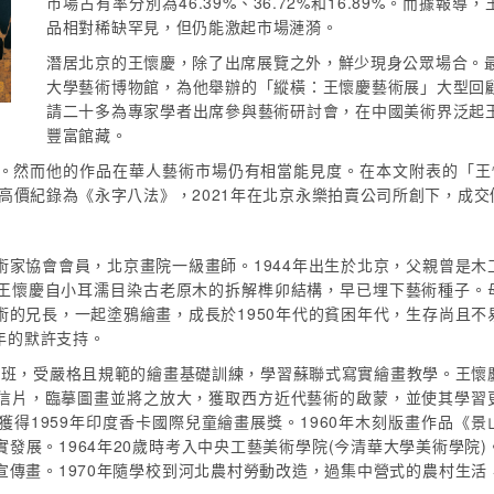
市場占有率分別為46.39%、36.72%和16.89%。而據
品相對稀缺罕見，但仍能激起市場漣漪。
潛居北京的王懷慶，除了出席展覽之外，鮮少現身公眾場合。最近
大學藝術博物館，為他舉辦的「縱橫：王懷慶藝術展」大型回
請二十多為專家學者出席參與藝術研討會，在中國美術界泛起
豐富館藏。
。然而他的作品在華人藝術市場仍有相當能見度。在本文附表的「王懷
紀錄為《永字八法》，2021年在北京永樂拍賣公司所創下，成交價7187.
家協會會員，北京畫院一級畫師。1944年出生於北京，父親曾是木
王懷慶自小耳濡目染古老原木的拆解榫卯結構，早已埋下藝術種子。
的兄長，一起塗鴉繪畫，成長於1950年代的貧困年代，生存尚且不
年的默許支持。
高中班，受嚴格且規範的繪畫基礎訓練，學習蘇聯式寫實繪畫教學。王懷
信片，臨摹圖畫並將之放大，獲取西方近代藝術的啟蒙，並使其學習
得1959年印度香卡國際兒童繪畫展獎。1960年木刻版畫作品《景
發展。1964年20歲時考入中央工藝美術學院(今清華大學美術學院)
傳畫。1970年隨學校到河北農村勞動改造，過集中營式的農村生活