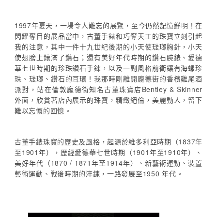
1997年夏天，一場令人難忘的展覽，至今仍然記憶鮮明！在
閃耀奪目的展品當中，古董手錶和巧奪天工的珠寶立刻引起
我的注意，其中一件十九世紀後期的小天使琺瑯胸針，小天
使翅膀上鑲滿了鑽石；還有美好年代時期的鑽石腕錶、愛德
華七世時期的珍珠鑽石手鍊，以及一副風格前衛鑲有海螺珍
珠、琺瑯、鑽石的耳環！我那時剛離開龐德街的香檳雞尾酒
派對，站在倫敦龐德街知名古董珠寶店Bentley & Skinner
外面，欣賞著店內展示的珠寶，精緻絕倫，美麗動人，留下
難以忘懷的回憶。
古董手錶珠寶的歷史及風格，起源於維多利亞時期（1837年
至1901年），歷經愛德華七世時期（1901年至1910年）、
美好年代（1870 / 1871年至1914年）、新藝術運動、裝置
藝術運動、戰後時期的淬鍊，一路發展至1950 年代。