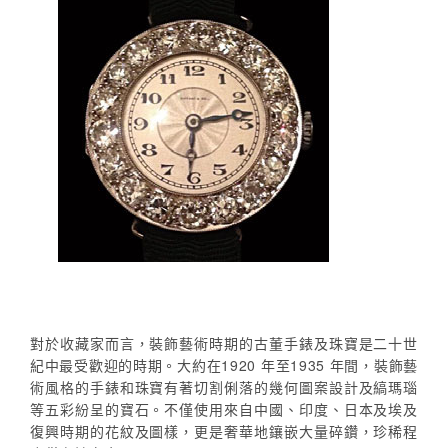
對於收藏家而言，裝飾藝術時期的古董手錶及珠寶是二十世
紀中最受歡迎的時期。大約在1920 年至1935 年間，裝飾藝
術風格的手錶和珠寶有著切割俐落的幾何圖案設計及縞瑪瑙
等五彩紛呈的寶石。不僅使用來自中國、印度、日本及埃及
復興時期的花紋及圖樣，更是奢華地鑲嵌大量碎鑽，珍稀程