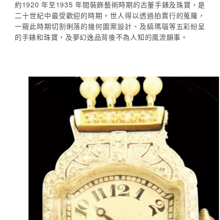
約1920 年至1935 年間裝飾藝術時期的古董手錶及珠寶，是
二十世紀中最受歡迎的時期。世人得以透過拍賣行的蒐羅，
一窺此時期切割俐落的幾何圖案設計、及縞瑪瑙等五彩紛呈
的手錶和珠寶，及夢幻逸品背後不為人知的風流韻事。