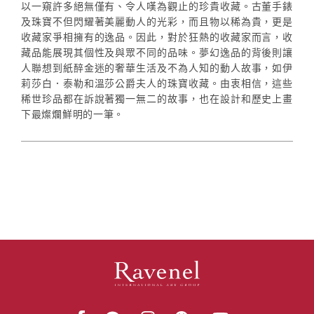
以一窺許多絕無僅有、令人嘆為觀止的珍貴收藏。古董手錶
及珠寶不但閃耀著美麗動人的光彩，而且物以稀為貴，更是
收藏家爭相擁有的逸品。因此，對於狂熱的收藏家而言，收
藏品能展現其個性及與眾不同的品味。夢幻逸品的背後則讓
人聯想到紙醉金迷的奢華生活及不為人知的動人故事，如伊
莉莎白．泰勒和溫莎公爵夫人的珠寶收藏。由衷相信，這些
稀世珍品都在訴說著獨一無二的故事，也在設計和歷史上畫
下最燦爛鮮明的一筆。