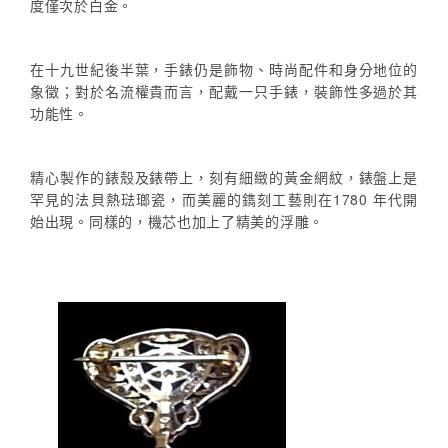
度僅次於白金。
在十九世紀後半葉，手錶仍是飾物、時尚配件和身分地位的
象徵；對於名流權貴而言，配戴一只手錶，裝飾性多過於其
功能性。
精心製作的錶殼及錶帶上，刻有細緻的黃金網紋，錶盤上是
罕見的法貝熱琺瑯瓷，而美麗的鐫刻工藝則在1780 年代開
始出現。同樣的，機芯也加上了精美的浮雕。