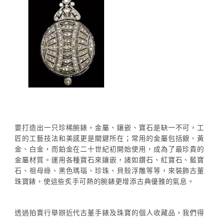
要打造出一只珍稀腕錶，金屬、鑲嵌、寶石是缺一不可，工
匠的工藝技法和美感更是關鍵所在；常用的金屬包括銀、黃
金、白金，而鉑金在二十世紀初開始使用，成為了最珍貴的
金屬材質。運用各種寶石來鑲嵌，諸如鑽石、紅寶石、藍寶
石、祖母綠、黑色瑪瑙、珍珠、貝殼浮雕等等，來裝飾古董
珠寶錶，使這些炙手可熱的腕錶更增添古典優雅的氣息。
透過拍賣行舉辦近代古董手錶及珠寶的個人收藏品，我們得